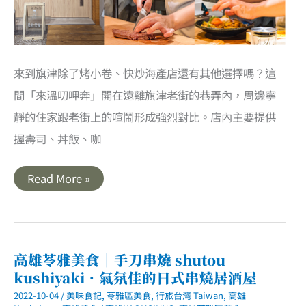
來到旗津除了烤小卷、快炒海產店還有其他選擇嗎？這
間「來溫叨呷奔」開在遠離旗津老街的巷弄內，周邊寧
靜的住家跟老街上的喧鬧形成強烈對比。店內主要提供
握壽司、丼飯、咖
高
Read More »
雄
旗
津
美
食
｜
來
高雄苓雅美食｜手刀串燒 shutou
溫
kushiyaki．氣氛佳的日式串燒居酒屋
叨
呷
2022-10-04
/
美味食記
,
苓雅區美食
,
行旅台灣 Taiwan
,
高雄
奔．