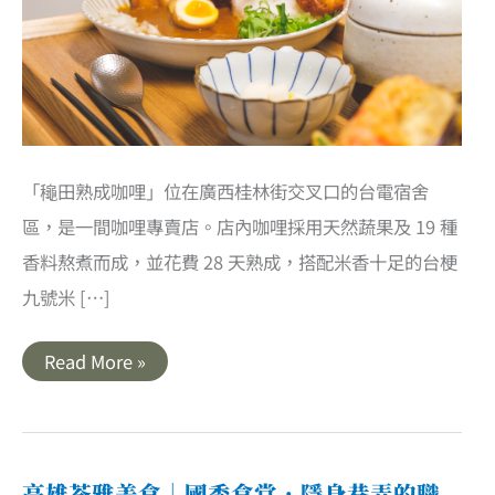
「龝田熟成咖哩」位在廣西桂林街交叉口的台電宿舍
區，是一間咖哩專賣店。店內咖哩採用天然蔬果及 19 種
香料熬煮而成，並花費 28 天熟成，搭配米香十足的台梗
九號米 […]
高
Read More »
雄
前
鎮
美
食
｜
龝
高雄苓雅美食｜國秀食堂．隱身巷弄的職