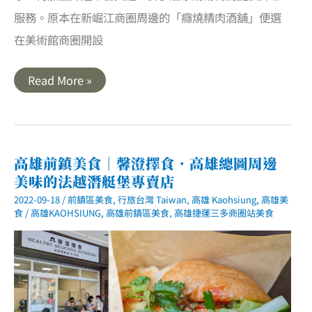
服務。原本在新崛江商圈周邊的「癮燒精肉酒舖」便選
在美術館商圈開設
高
Read More »
雄
鼓
山
美
食
｜
癮
高雄前鎮美食｜馨澄擇食．高雄總圖周邊
燒
美味的法越潛艇堡專賣店
精
食
2022-09-18
/
前鎮區美食
,
行旅台灣 Taiwan
,
高雄 Kaohsiung
,
高雄美
Inn
Ryori．
食
/
高雄KAOHSIUNG
,
高雄前鎮區美食
,
高雄捷運三多商圈站美食
外
帶
內
用
皆
宜
的
精