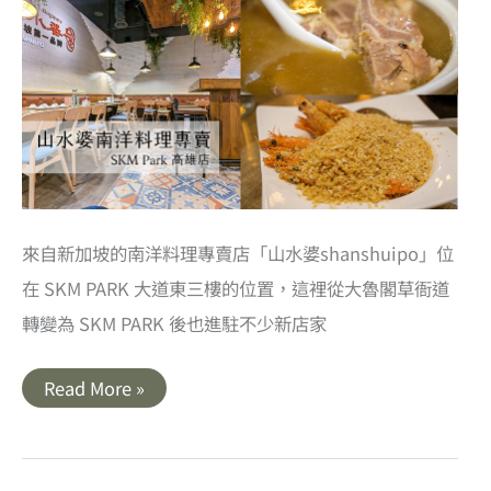
涼
拌
羊
肚
酸
辣
又
爽
口
來自新加坡的南洋料理專賣店「山水婆shanshuipo」位
在 SKM PARK 大道東三樓的位置，這裡從大魯閣草衙道
轉變為 SKM PARK 後也進駐不少新店家
高
Read More »
雄
前
鎮
美
食