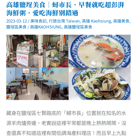
高雄鹽埕美食｜蟳市長．早餐就吃超彭湃
海鮮粥．愛吃海鮮別錯過
2023-03-12
/
美味食記
,
行旅台灣 Taiwan
,
高雄 Kaohsiung
,
高雄美食
,
鹽埕區美食
/
高雄KAOHSIUNG
,
高雄鹽埕區美食
藏身在鹽埕區七賢路底的「蟳市長」位置就在知名的水
源羊肉爐旁邊，老實說這裡平常都是晚上熱熱鬧鬧，沒
查還真不知道這裡有間低調海產料理店！而且早上九點