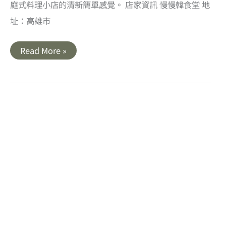
庭式料理小店的清新簡單感覺。 店家資訊 慢慢韓食堂 地
址：高雄市
高
Read More »
雄
苓
雅
美
食
｜
慢
慢
韓
食
堂．
文
化
中
心
高
師
大
周
邊
韓