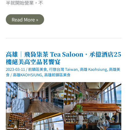
半就開始營業，不
高
Read More »
雄
鹽
埕
美
食
｜
蟳
高雄｜飛裊柒茶 Tea Saloon．承億酒店25
市
樓絕美高空品茗饗宴
長．
早
2023-03-11
/
前鎮區美食
,
行旅台灣 Taiwan
,
高雄 Kaohsiung
,
高雄美
餐
就
食
/
高雄KAOHSIUNG
,
高雄前鎮區美食
吃
超
彭
湃
海
鮮
粥．
愛
吃
海
鮮