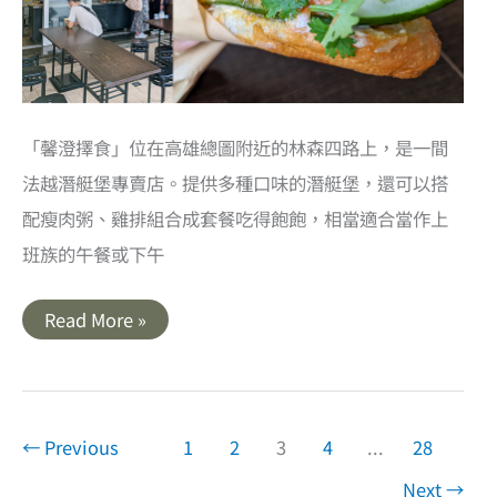
緻
餐
盒
「馨澄擇食」位在高雄總圖附近的林森四路上，是一間
法越潛艇堡專賣店。提供多種口味的潛艇堡，還可以搭
配瘦肉粥、雞排組合成套餐吃得飽飽，相當適合當作上
班族的午餐或下午
高
Read More »
雄
前
鎮
美
食
｜
馨
←
Previous
1
2
3
4
...
28
澄
擇
Next
→
食．