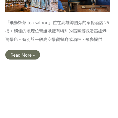
別
錯
過
「飛裊柒茶 tea saloon」位在高雄總圖旁的承億酒店 25
樓，絕佳的地理位置讓她擁有特別的高空景觀及高雄港
灣景色。有別於一般高空景觀餐廳或酒吧，飛裊提供
高
Read More »
雄
｜
飛
裊
柒
茶
Tea
Saloon．
承
億
酒
店
25
樓
絕