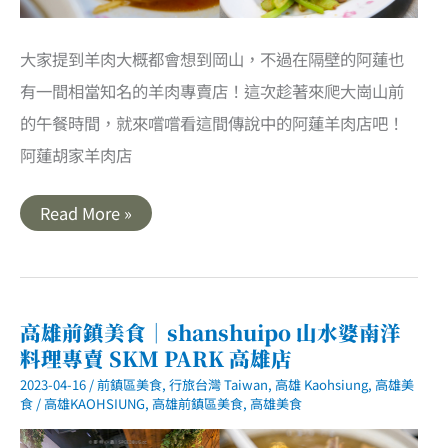
大家提到羊肉大概都會想到岡山，不過在隔壁的阿蓮也
有一間相當知名的羊肉專賣店！這次趁著來爬大崗山前
的午餐時間，就來嚐嚐看這間傳說中的阿蓮羊肉店吧！
阿蓮胡家羊肉店
高
Read More »
雄
阿
蓮
美
食
｜
阿
高雄前鎮美食｜shanshuipo 山水婆南洋
蓮
料理專賣 SKM PARK 高雄店
胡
家
2023-04-16
/
前鎮區美食
,
行旅台灣 Taiwan
,
高雄 Kaohsiung
,
高雄美
羊
肉．
食
/
高雄KAOHSIUNG
,
高雄前鎮區美食
,
高雄美食
必
點