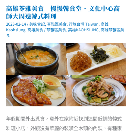
食
｜
高雄苓雅美食｜慢慢韓食堂．文化中心高
BELLINI
師大周邊韓式料理
Pasta
Pasta
2023-02-14
/
美味食記
,
苓雅區美食
,
行旅台灣 Taiwan
,
高雄
高
雄
Kaohsiung
,
高雄美食
/
苓雅區美食
,
高雄KAOHSIUNG
,
高雄苓雅區美
夢
食
時
代
店
年假期間外出覓食，意外在家附近找到這間低調的韓式
料理小店，外觀沒有華麗的裝潢全木頭的內裝，有種家