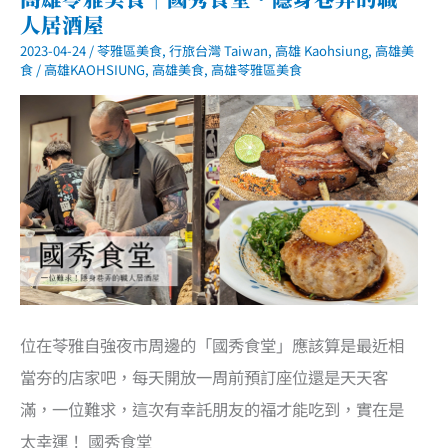
田
人居酒屋
熟
成
2023-04-24
/
苓雅區美食
,
行旅台灣 Taiwan
,
高雄 Kaohsiung
,
高雄美
咖
哩．
食
/
高雄KAOHSIUNG
,
高雄美食
,
高雄苓雅區美食
日
式
老
宿
舍
中
的
咖
哩
專
賣
店
位在苓雅自強夜市周邊的「國秀食堂」應該算是最近相
當夯的店家吧，每天開放一周前預訂座位還是天天客
滿，一位難求，這次有幸託朋友的福才能吃到，實在是
太幸運！ 國秀食堂