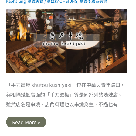
提
Kaohsiung
,
高雄美食
/
高雄KAOHSIUNG
,
高雄苓雅區美食
供
握
壽
司
丼
飯
刺
身．
有
個
性
的
日
式
料
理
小
「手刀串燒 shutou kushiyaki」位在中華與青年路口，
店
與相隔幾個店面的「手刀鉄板」算是同系列的姊妹店。
雖然店名是串燒，店內料理也以串燒為主，不過也有
高
Read More »
雄
苓