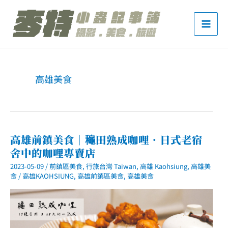
跳
至
主
要
內
高雄美食
容
高雄前鎮美食｜龝田熟成咖哩．日式老宿
舍中的咖哩專賣店
2023-05-09
/
前鎮區美食
,
行旅台灣 Taiwan
,
高雄 Kaohsiung
,
高雄美
食
/
高雄KAOHSIUNG
,
高雄前鎮區美食
,
高雄美食