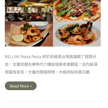
BELLINI Pasta Pasta 終於前進南台灣高雄開了首間分
店，位置就選在夢時代六樓這個美食激戰區！店內裝潢
相當有氣氛，大量的間接照明、木板拼貼和黑白藝
高
Read More »
雄
夢
時
代
美