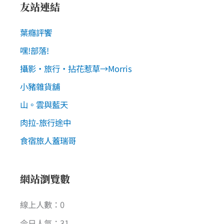
友站連結
葉癮評饗
嘿!部落!
攝影‧旅行‧拈花惹草→Morris
小豬雜貨舖
山。雲與藍天
肉拉-旅行途中
食宿旅人蓋瑞哥
網站瀏覽數
線上人數：0
今日人氣：31