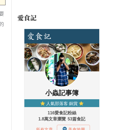
要
愛食記
的