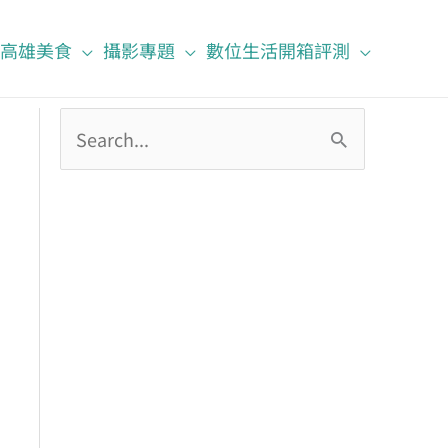
高雄美食
攝影專題
數位生活開箱評測
搜
尋
關
鍵
字
: