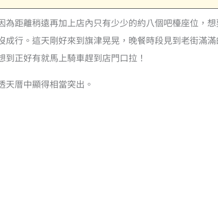
因為距離稍遠再加上店內只有少少的約八個吧檯座位，想
沒成行。這天剛好來到旗津晃晃，晚餐時段見到老街滿滿
想到正好有就馬上騎車趕到店門口拉！
透天厝中顯得相當突出。