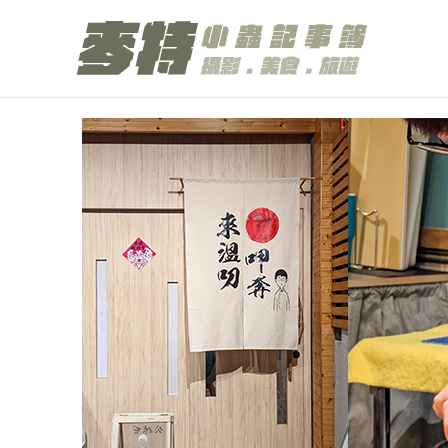
跳
至
主
要
內
容