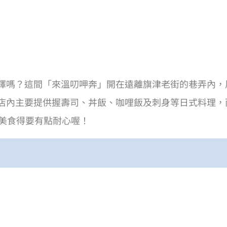
擇嗎？這間「來溫叨呷奔」開在遠離旗津老街的巷弄內，
店內主要提供握壽司、丼飯、咖哩飯及刺身等日式料理，
用美食得要有點耐心喔！