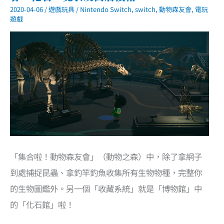
舊
2020-04-06
/
遊戲玩具
/
Nintendo Switch
,
switch
,
動物森友會
,
電玩
版
本
遊戲
大
比
較
「集合啦！動物森友會」（動物之森）中，除了拿網子
到處捕捉昆蟲、拿釣竿釣魚收集所有生物物種，完整你
的生物圖鑑外。另一個「收藏系統」就是「博物館」中
的「化石館」啦！