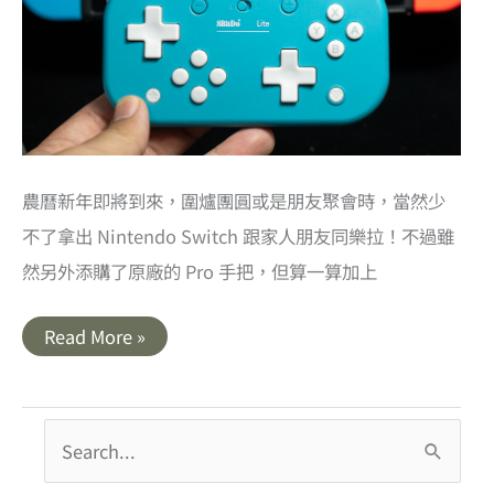
農曆新年即將到來，圍爐團圓或是朋友聚會時，當然少
不了拿出 Nintendo Switch 跟家人朋友同樂拉！不過雖
然另外添購了原廠的 Pro 手把，但算一算加上
開
Read More »
箱
｜
8BitDo
Lite
無
搜
線
手
尋
把．
輕