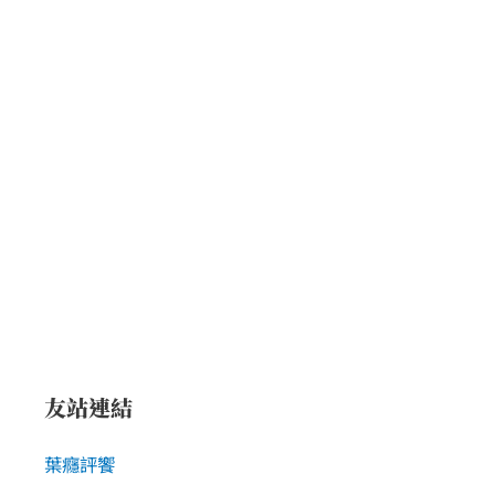
友站連結
葉癮評饗