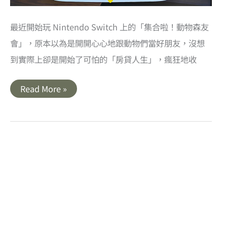
最近開始玩 Nintendo Switch 上的「集合啦！動物森友
會」，原本以為是開開心心地跟動物們當好朋友，沒想
到實際上卻是開始了可怕的「房貸人生」，瘋狂地收
Nintendo
Read More »
Switch
｜
集
合
啦！
動
物
森
友
會．
昆
蟲,
魚
類,
海
底
採