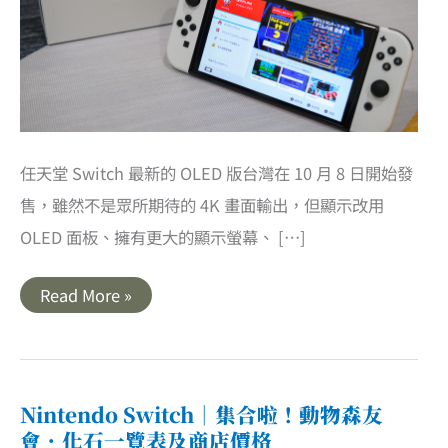
任天堂 Switch 最新的 OLED 版台灣在 10 月 8 日開始發
售，雖然不是眾所期待的 4K 畫面輸出，但顯示改用
OLED 面板、擁有更大的顯示螢幕、 […]
開
Read More »
箱
｜
Nintendo
Switch
OLED
版
(白
Nintendo Switch｜集合啦！動物森友
色)．
會．化石一覽表及商店價格
新