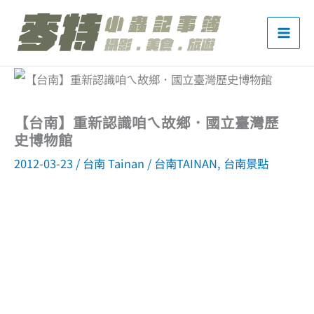
跳
至
主
要
內
【台南】重新認識咱ㄟ故鄉．國立臺灣歷
容
史博物館
2012-03-23
/
台南 Tainan
/
台南TAINAN
,
台南景點