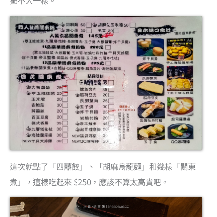
攤不大一樣。
這次就點了「四囍餃」、「胡麻烏龍麵」和幾樣「關東
煮」，這樣吃起來 $250，應該不算太高貴吧。