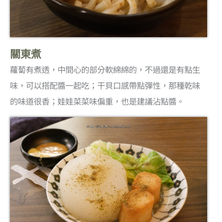
關東煮
蘿蔔有煮透，中間心的部分軟綿綿的，不過還是有點生
味，可以搭配醬一起吃；干貝口感帶點彈性，那種乾味
的味道很香；娃娃菜菜味偏重，也是建議沾點醬。