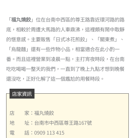
「
福丸燒餃
」位在台南中西區的尊王路靠近環河路的路
底，相較於周遭大馬路的人車鼎沸，這裡頗有鬧中取靜
的愜意感。主要販售「日式冰花煎餃」、「關東煮」、
「烏龍麵」還有一些炸物小品，相當適合在此小酌一
番。而且這裡營業到凌晨一點，主打宵夜時段，在台南
吃吃喝喝一整天的我們，一直到了晚上九點才想到晚餐
還沒吃，正好化解了這一個尷尬的用餐時段。
店家資訊
店 家：福丸燒餃
地 址：台南市中西區尊王路167號
電 話：0909 113 415