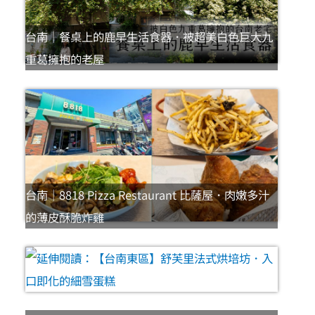
台南｜餐桌上的鹿早生活食器．被超美白色巨大九
重葛擁抱的老屋
台南｜8818 Pizza Restaurant 比薩屋．肉嫩多汁
的薄皮酥脆炸雞