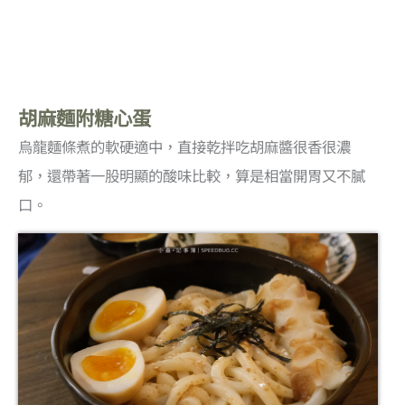
胡麻麵附糖心蛋
烏龍麵條煮的軟硬適中，直接乾拌吃胡麻醬很香很濃
郁，還帶著一股明顯的酸味比較，算是相當開胃又不膩
口。