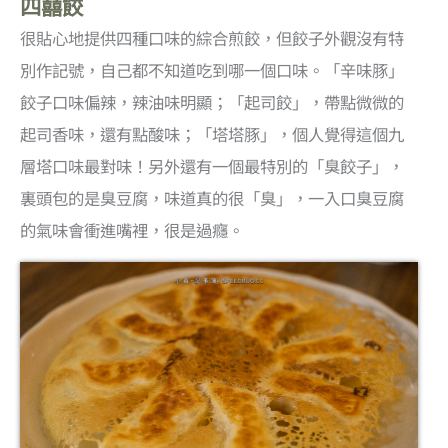
四囍餃
很貼心地提供四種口味的綜合煎餃，但餃子外觀沒有特
別作記號，自己都不知道吃到哪一個口味。「辛味豚」
餃子口味偏辣，辣油味明顯；「起司餃」，帶點微微的
起司香味，還有點酸味；「塔塔豚」，個人覺得這個九
層塔口味最對味！另外還有一個最特別的「臭餃子」，
裏頭包的是臭豆腐，味道真的很「臭」，一入口臭豆腐
的氣味會衝進嘴裡，很是過癮。