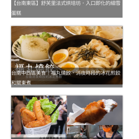
【台南東區】舒芙里法式烘培坊．入口即化的細雪
蛋糕
台南中西區美食｜福丸燒餃．消夜時段的冰花煎餃
和關東煮