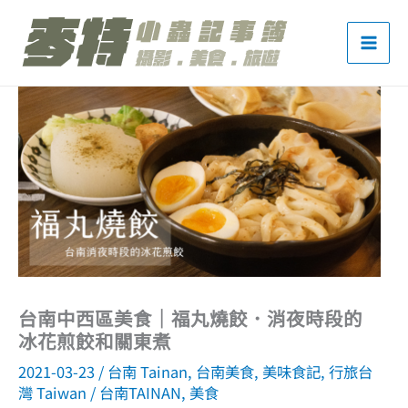
跳
至
主
要
內
容
台南中西區美食｜福丸燒餃．消夜時段的
冰花煎餃和關東煮
2021-03-23
/
台南 Tainan
,
台南美食
,
美味食記
,
行旅台
灣 Taiwan
/
台南TAINAN
,
美食