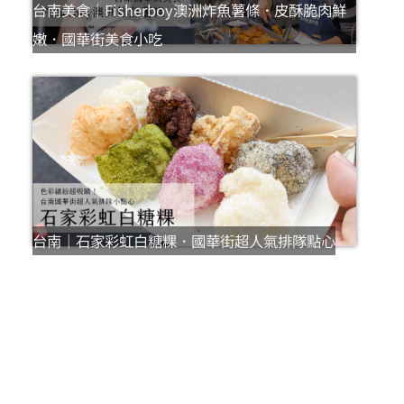
台南美食｜Fisherboy澳洲炸魚薯條．皮酥脆肉鮮
嫩．國華街美食小吃
台南｜石家彩虹白糖粿．國華街超人氣排隊點心