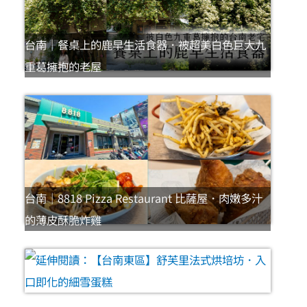
台南｜餐桌上的鹿早生活食器．被超美白色巨大九
重葛擁抱的老屋
台南｜8818 Pizza Restaurant 比薩屋．肉嫩多汁
的薄皮酥脆炸雞