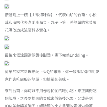
接著附上一碗【山珍海味湯】，代表山珍的竹筍、小松
茸和海味代表澎湖產海菜、丸子…等，將簡單的紫菜蛋
花湯改造成這麼料多實在。
最後來個涼圓當做飯後甜點，畫下完美Endding。
簡單的家常料理搭配上香Q的米飯，這一頓飯就像到朋友
家作客吃飯般的簡單，但簡單卻美味。
來到台南，你可以不用匆匆忙忙的吃小吃，來正興街吃
個飯糰，之後到對面的泰成來盤飯後水果，又或是到
IORI茶館喝茶聊天，趕時間的來支香濃的霜淇淋帶著