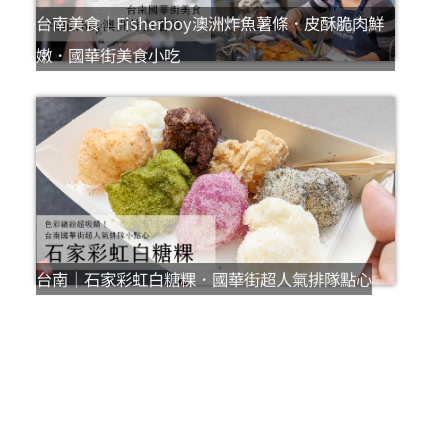
台南美食｜Fisherboy澳洲炸魚薯條．皮酥脆肉鮮
嫩．國華街美食小吃
台南｜石家彩虹白糖粿．國華街超人氣排隊點心