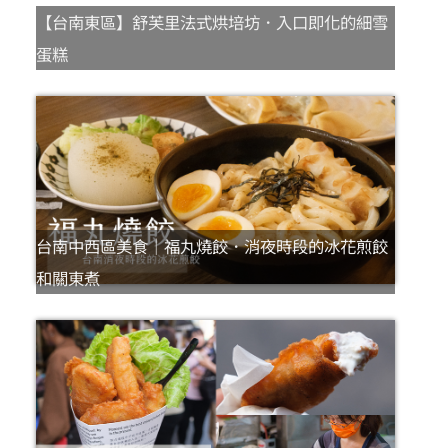
【台南東區】舒芙里法式烘培坊．入口即化的細雪
蛋糕
台南中西區美食｜福丸燒餃．消夜時段的冰花煎餃
和關東煮