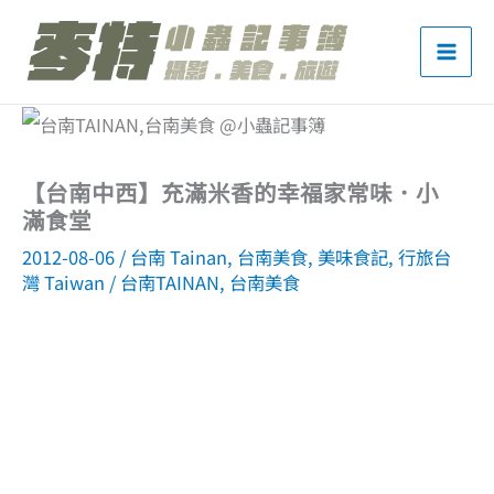
跳
至
主
要
內
【台南中西】充滿米香的幸福家常味．小
容
滿食堂
2012-08-06
/
台南 Tainan
,
台南美食
,
美味食記
,
行旅台
灣 Taiwan
/
台南TAINAN
,
台南美食