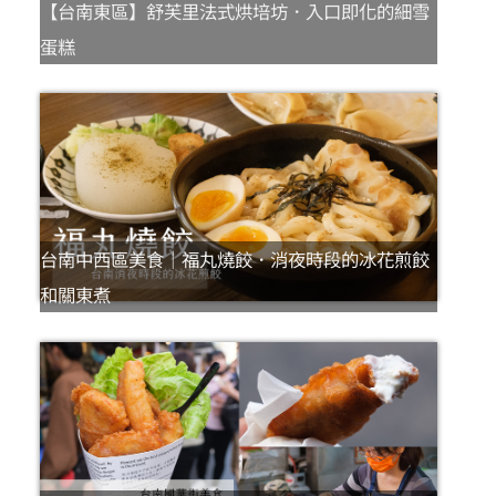
【台南東區】舒芙里法式烘培坊．入口即化的細雪
蛋糕
台南中西區美食｜福丸燒餃．消夜時段的冰花煎餃
和關東煮