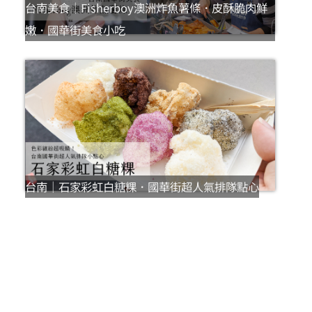
台南美食｜Fisherboy澳洲炸魚薯條．皮酥脆肉鮮
嫩．國華街美食小吃
台南｜石家彩虹白糖粿．國華街超人氣排隊點心