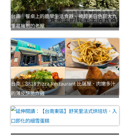
台南｜餐桌上的鹿早生活食器．被超美白色巨大九
重葛擁抱的老屋
台南｜8818 Pizza Restaurant 比薩屋．肉嫩多汁
的薄皮酥脆炸雞