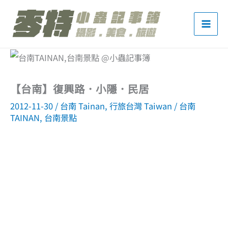
跳
至
主
要
內
【台南】復興路．小隱．民居
容
2012-11-30
/
台南 Tainan
,
行旅台灣 Taiwan
/
台南
TAINAN
,
台南景點