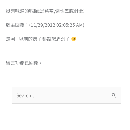
挺有味道的呢!雖是舊宅,倒也五臟俱全!
版主回覆：(11/29/2012 02:05:25 AM)
是阿~ 以前的房子都設想周到了
留言功能已關閉。
搜
尋
關
鍵
字