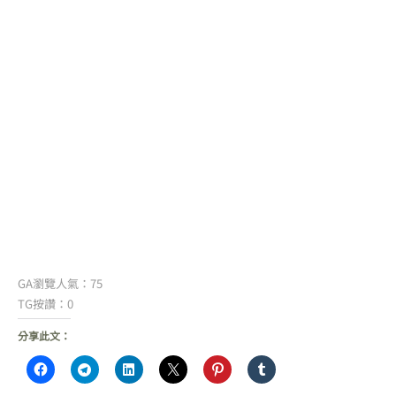
GA瀏覽人氣：75
TG按讚：0
分享此文：