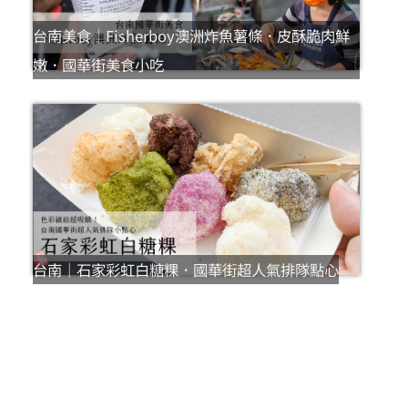
台南美食｜Fisherboy澳洲炸魚薯條．皮酥脆肉鮮
嫩．國華街美食小吃
台南｜石家彩虹白糖粿．國華街超人氣排隊點心