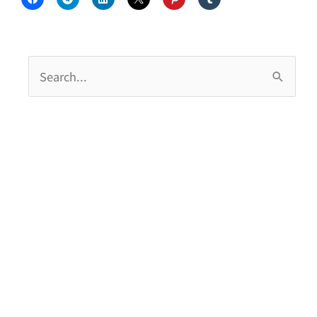
搜
尋
關
鍵
字
: