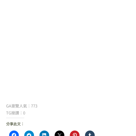
GA瀏覽人氣：773
TG按讚：0
分享此文：