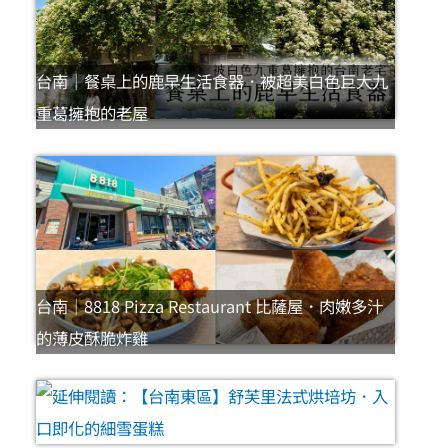
台南｜餐桌上的鹿早生活食器．被超美白色巨大九
重葛擁抱的老屋
台南｜8818 Pizza Restaurant 比薩屋．肉嫩多汁
的薄皮酥脆炸雞