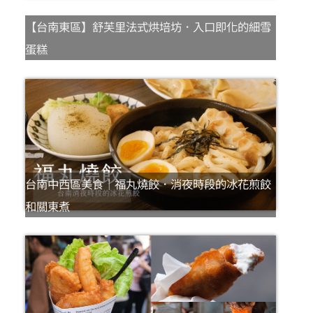
【台南東區】舒芙里法式烘培坊．入口即化的細雪
蛋糕
台南中西區美食｜福丸燒餃．消夜時段的冰花煎餃
和關東煮