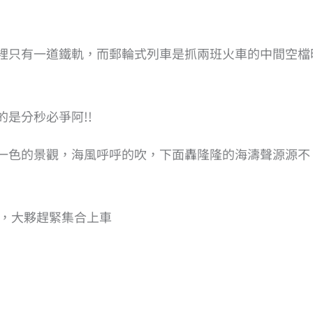
裡只有一道鐵軌，而郵輪式列車是抓兩班火車的中間空檔
是分秒必爭阿!!
一色的景觀，海風呼呼的吹，下面轟隆隆的海濤聲源源不
起，大夥趕緊集合上車