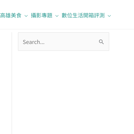
高雄美食
攝影專題
數位生活開箱評測
搜
尋
關
鍵
字
: