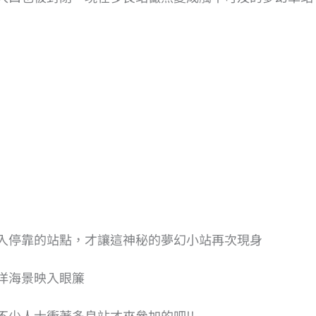
入停靠的站點，才讓這神秘的夢幻小站再次現身
洋海景映入眼簾
少人士衝著多良站才來參加的吧!!