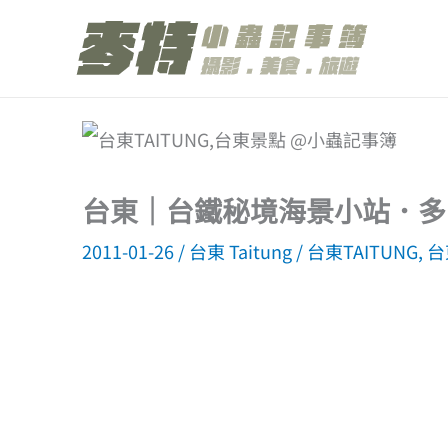
跳
至
主
要
內
容
台東｜台鐵秘境海景小站．多
2011-01-26
/
台東 Taitung
/
台東TAITUNG
,
台