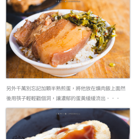
另外千萬別忘記加顆半熟煎蛋，將他放在爌肉飯上面然
後用筷子輕輕戳個洞，讓濃郁的蛋黃緩緩流出．．．