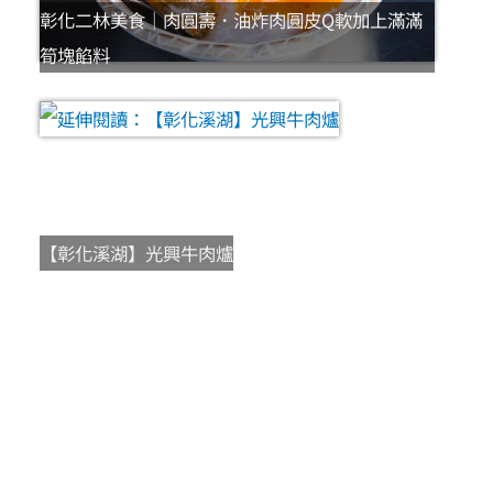
彰化二林美食｜肉圓壽．油炸肉圓皮Q軟加上滿滿
筍塊餡料
【彰化溪湖】光興牛肉爐