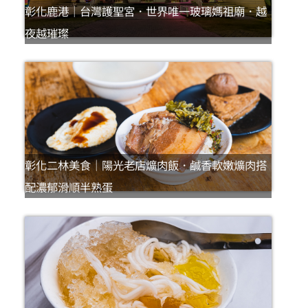
彰化鹿港｜台灣護聖宮．世界唯一玻璃媽祖廟．越
夜越璀璨
彰化二林美食｜陽光老店爌肉飯．鹹香軟嫩爌肉搭
配濃郁滑順半熟蛋