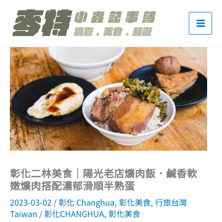
跳
至
主
要
內
容
彰化二林美食｜陽光老店爌肉飯．鹹香軟
嫩爌肉搭配濃郁滑順半熟蛋
2023-03-02
/
彰化 Changhua
,
彰化美食
,
行旅台灣
Taiwan
/
彰化CHANGHUA
,
彰化美食