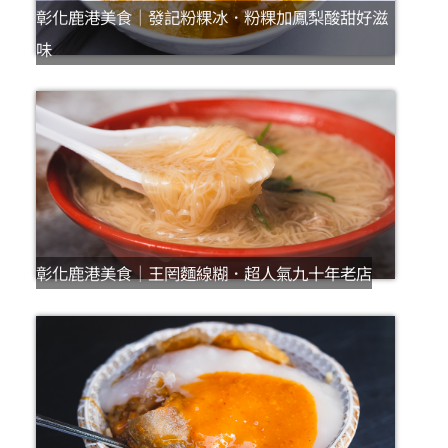
彰化鹿港美食｜發記粉粿冰．粉粿加鳳梨酸甜好滋
味
彰化鹿港美食｜王罔麵線糊．超人氣九十年老店