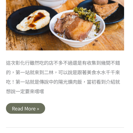
軟
加
上
滿
滿
筍
塊
餡
料
這次彰化行雖然吃的店不多不過還是有收集到幾間不錯
的，第一站就來到二林，可以說是跟著美食水水千千來
吃！第一站就是傳說中的陽光爌肉飯，當初看到介紹就
想說一定要來嚐嚐
彰
Read More »
化
二
林
美
食