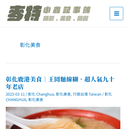
跳
至
主
要
內
彰化美食
容
彰化鹿港美食｜王罔麵線糊．超人氣九十
年老店
2023-03-11
/
彰化 Changhua
,
彰化美食
,
行旅台灣 Taiwan
/
彰化
CHANGHUA
,
彰化美食