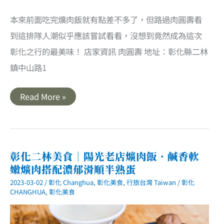
本來前面吃完爌肉飯就有點差不多了，但路過肉圓壽看
到這排隊人潮似乎應該嘗試看看，沒想到竟然成為這次
彰化之行的最美味！ 店家資訊 肉圓壽 地址：彰化縣二林
鎮中山路1
彰
Read More »
化
二
林
美
食
｜
肉
彰化二林美食｜陽光老店爌肉飯．鹹香軟
圓
嫩爌肉搭配濃郁滑順半熟蛋
壽．
油
2023-03-02
/
彰化 Changhua
,
彰化美食
,
行旅台灣 Taiwan
/
彰化
炸
肉
CHANGHUA
,
彰化美食
圓
皮
Q