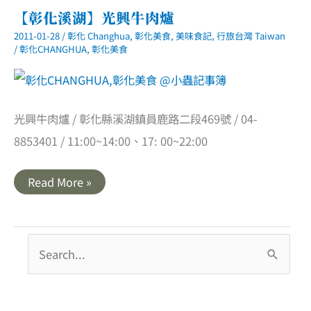
【彰化溪湖】光興牛肉爐
2011-01-28
/
彰化 Changhua
,
彰化美食
,
美味食記
,
行旅台灣 Taiwan
/
彰化CHANGHUA
,
彰化美食
光興牛肉爐 / 彰化縣溪湖鎮員鹿路二段469號 / 04-
8853401 / 11:00~14:00、17: 00~22:00
【彰
Read More »
化
溪
湖】
光
興
搜
牛
肉
尋
爐
關
鍵