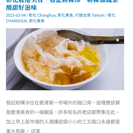
罔
酸甜好滋味
麵
線
2023-03-04
/
彰化 Changhua
,
彰化美食
,
行旅台灣 Taiwan
/
彰化
糊．
超
CHANGHUA
,
彰化美食
人
氣
九
十
年
老
店
發記粉粿冰位在鹿港第一市場外的路口旁，這裡應該算
是鹿港美食的一級戰區，許多知名的老店都聚集在此，
加上早上菜市場的人潮讓這個小小的三叉路口永遠都是
車水馬龍。 店家