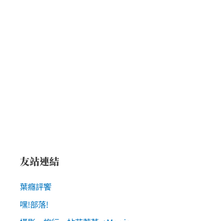
友站連結
葉癮評饗
嘿!部落!