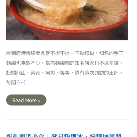
說到鹿港傳統美食就不得不提一下麵線糊，知名的手工
麵線也為數不少，當然麵線糊的知名店家也不遑多讓，
蚯蚓龍山、蔡家、阿彰…等等，還有這次到訪的王罔，
每間 […]
彰
Read More »
化
鹿
港
美
食
｜
王
彰化鹿港美食｜發記粉粿冰．粉粿加鳳梨