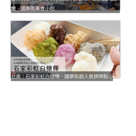
嫩．國華街美食小吃
台南｜石家彩虹白糖粿．國華街超人氣排隊點心