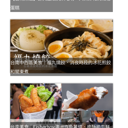
蛋糕
台南中西區美食｜福丸燒餃．消夜時段的冰花煎餃
和關東煮
台南美食｜Fisherboy澳洲炸魚薯條．皮酥脆肉鮮