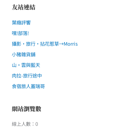
友站連結
葉癮評饗
嘿!部落!
攝影‧旅行‧拈花惹草→Morris
小豬雜貨舖
山。雲與藍天
肉拉-旅行途中
食宿旅人蓋瑞哥
網站瀏覽數
線上人數：0