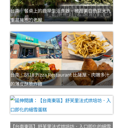
台南｜餐桌上的鹿早生活食器．被超美白色巨大九
重葛擁抱的老屋
台南｜8818 Pizza Restaurant 比薩屋．肉嫩多汁
的薄皮酥脆炸雞
【台南東區】舒芙里法式烘培坊．入口即化的細雪