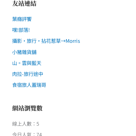
友站連結
葉癮評饗
嘿!部落!
攝影‧旅行‧拈花惹草→Morris
小豬雜貨舖
山。雲與藍天
肉拉-旅行途中
食宿旅人蓋瑞哥
網站瀏覽數
線上人數：5
今日人氣：74