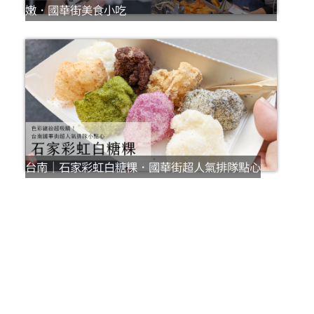
嫩．國華街美食小吃
台南｜石家彩虹白糖粿．國華街超人氣排隊點心