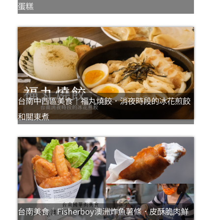
蛋糕
台南中西區美食｜福丸燒餃．消夜時段的冰花煎餃
和關東煮
台南美食｜Fisherboy澳洲炸魚薯條．皮酥脆肉鮮