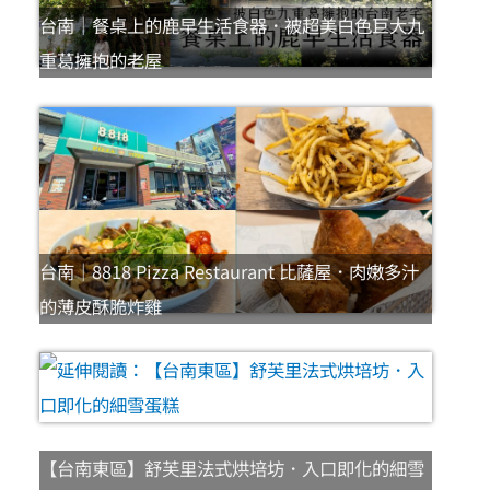
台南｜餐桌上的鹿早生活食器．被超美白色巨大九
重葛擁抱的老屋
台南｜8818 Pizza Restaurant 比薩屋．肉嫩多汁
的薄皮酥脆炸雞
【台南東區】舒芙里法式烘培坊．入口即化的細雪