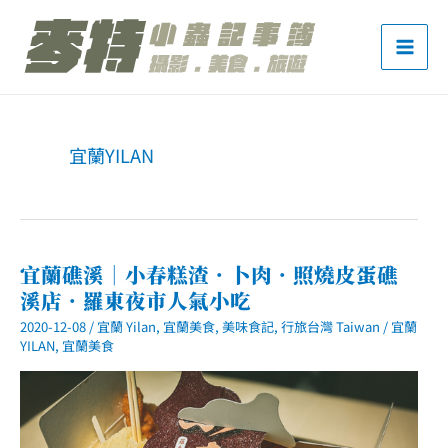
跳
至
主
要
內
宜蘭YILAN
容
宜蘭礁溪｜小春糕渣．卜肉．照燒皮蛋礁
溪店．羅東夜市人氣小吃
2020-12-08
/
宜蘭 Yilan
,
宜蘭美食
,
美味食記
,
行旅台灣 Taiwan
/
宜蘭
YILAN
,
宜蘭美食