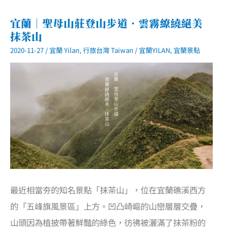
宜蘭｜聖母山莊登山步道．雲霧繚繞絕美
抹茶山
2020-11-27
/
宜蘭 Yilan
,
行旅台灣 Taiwan
/
宜蘭YILAN
,
宜蘭景點
最近相當夯的知名景點「抹茶山」，位在宜蘭礁溪西方
的「五峰旗風景區」上方。凹凸崎嶇的山巒層層交疊，
山頭因為植披帶著鮮豔的綠色，彷彿被灑滿了抹茶粉的