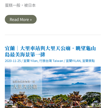
蛋糕一般，被日本
宜
Read More »
蘭
｜
聖
母
山
莊
登
宜蘭｜大里車站與大里天公廟．眺望龜山
山
島最美海景第一排
步
道．
2020-11-25
/
宜蘭 Yilan
,
行旅台灣 Taiwan
/
宜蘭YILAN
,
宜蘭景點
雲
霧
繚
繞
絕
美
抹
茶
山