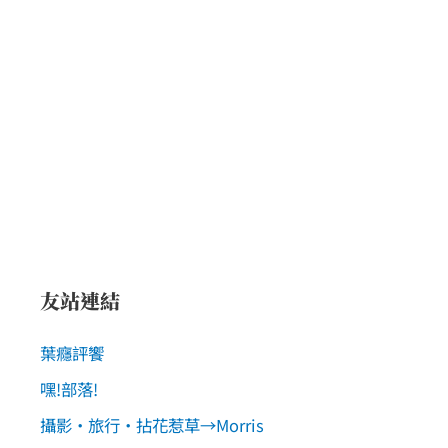
友站連結
葉癮評饗
嘿!部落!
攝影‧旅行‧拈花惹草→Morris