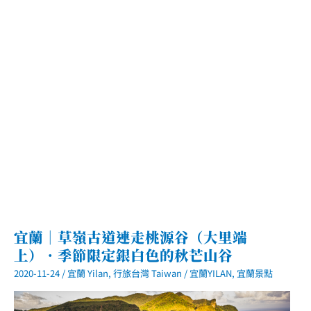
望
龜
山
島
最
美
海
景
第
一
排
宜蘭｜草嶺古道連走桃源谷（大里端
上）．季節限定銀白色的秋芒山谷
2020-11-24
/
宜蘭 Yilan
,
行旅台灣 Taiwan
/
宜蘭YILAN
,
宜蘭景點