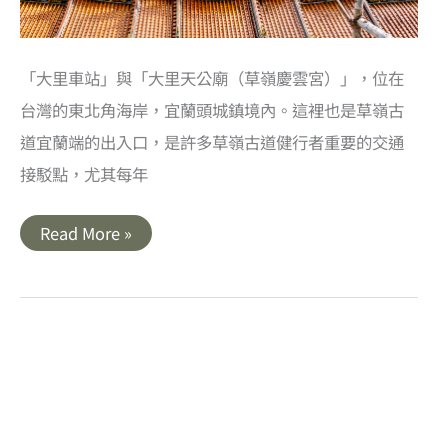
「大里車站」與「大里天公廟（草嶺慶雲宮）」，位在
台灣的東北角海岸，宜蘭頭城鎮境內。這裡也是草嶺古
道宜蘭端的出入口，是許多草嶺古道健行者重要的交通
接駁點，尤其每年
宜
Read More »
蘭
｜
大
里
車
站
與
大
里
天
公
廟．
眺