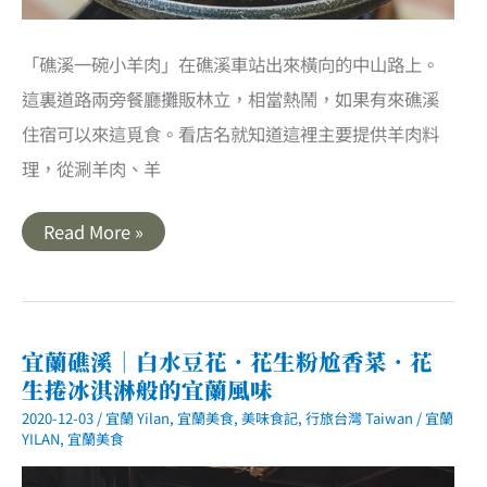
「礁溪一碗小羊肉」在礁溪車站出來橫向的中山路上。
這裏道路兩旁餐廳攤販林立，相當熱鬧，如果有來礁溪
住宿可以來這覓食。看店名就知道這裡主要提供羊肉料
理，從涮羊肉、羊
宜
Read More »
蘭
礁
溪
｜
礁
溪
一
宜蘭礁溪｜白水豆花．花生粉尬香菜．花
碗
生捲冰淇淋般的宜蘭風味
小
羊
2020-12-03
/
宜蘭 Yilan
,
宜蘭美食
,
美味食記
,
行旅台灣 Taiwan
/
宜蘭
肉．
天
YILAN
,
宜蘭美食
冷
來