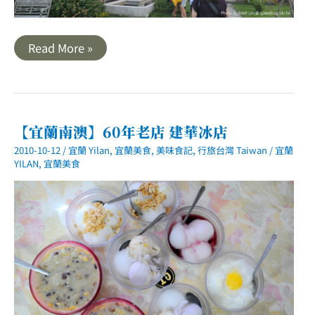
宜
Read More »
蘭
｜
田
野
中
的
黃
【宜蘭南澳】60年老店 建華冰店
色
城
2010-10-12
/
宜蘭 Yilan
,
宜蘭美食
,
美味食記
,
行旅台灣 Taiwan
/
宜蘭
堡．
YILAN
,
宜蘭美食
SundayHome