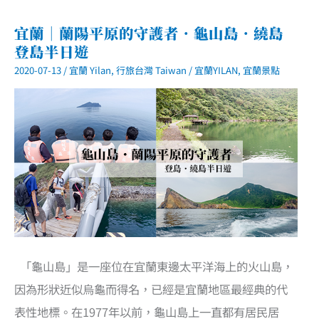
古
道
連
宜蘭｜蘭陽平原的守護者．龜山島．繞島
走
登島半日遊
桃
源
2020-07-13
/
宜蘭 Yilan
,
行旅台灣 Taiwan
/
宜蘭YILAN
,
宜蘭景點
谷
（大
里
端
上）．
季
節
限
定
銀
白
色
的
秋
芒
山
谷
「龜山島」是一座位在宜蘭東邊太平洋海上的火山島，
因為形狀近似烏龜而得名，已經是宜蘭地區最經典的代
表性地標。在1977年以前，龜山島上一直都有居民居