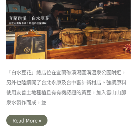
碗
溫
潤
的
羊
肉
湯
「白水豆花」總店位在宜蘭礁溪湯圍溝溫泉公園附近，
另外也陸續開了台北永康及台中審計新村店。強調原料
使用友善土地種植且有有機認證的黃豆，加入雪山山脈
泉水製作而成，並
宜
Read More »
蘭
礁
溪