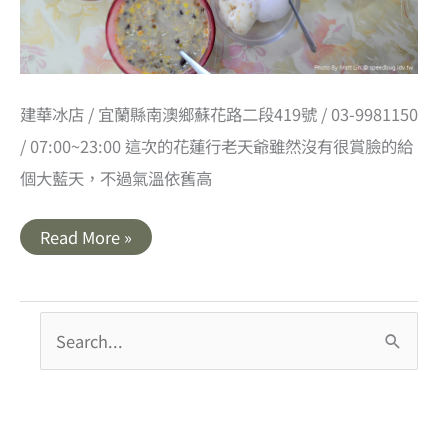
建華冰店 / 宜蘭縣南澳鄉蘇花路二段419號 / 03-9981150
/ 07:00~23:00 這次的花蓮行老天爺雖然沒有很賞臉的給
個大藍天，不過氣溫依舊高
【宜
Read More »
蘭
南
澳】
60
年
搜
老
店
尋
建
華
關
冰
店
鍵