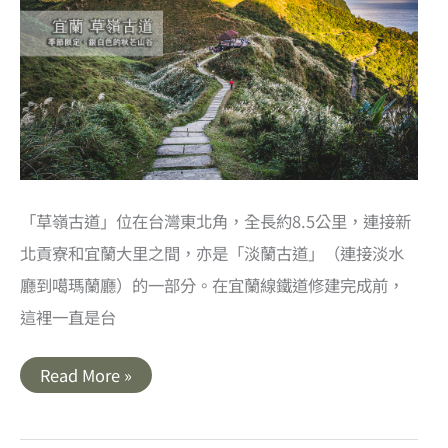
「草嶺古道」位在台灣東北角，全長約8.5公里，連接新
北貢寮和宜蘭大里之間，亦是「淡蘭古道」（連接淡水
廳到噶瑪蘭廳）的一部分。在宜蘭線鐵道修建完成前，
這裡一直是台
宜
Read More »
蘭
｜
草
嶺