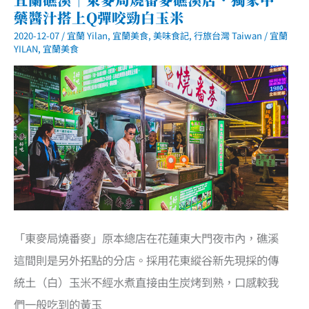
渣．
藥醬汁搭上Q彈咬勁白玉米
卜
肉．
2020-12-07
/
宜蘭 Yilan
,
宜蘭美食
,
美味食記
,
行旅台灣 Taiwan
/
宜蘭
照
燒
YILAN
,
宜蘭美食
皮
蛋
礁
溪
店．
羅
東
夜
市
人
氣
小
吃
「東麥局燒番麥」原本總店在花蓮東大門夜市內，礁溪
這間則是另外拓點的分店。採用花東縱谷新先現採的傳
統土（白）玉米不經水煮直接由生炭烤到熟，口感較我
們一般吃到的黃玉