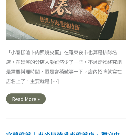
「小春糕渣卜肉照燒皮蛋」在羅東夜市也算是排隊名
店，在礁溪的分店人潮雖然少了一些，不過炸物終究還
是需要料理時間，還是會稍微等一下。店內招牌就寫在
店名上了，主要就是 […]
宜
Read More »
蘭
礁
溪
｜
小
春
糕
宜蘭礁溪｜東麥局燒番麥礁溪店．獨家中