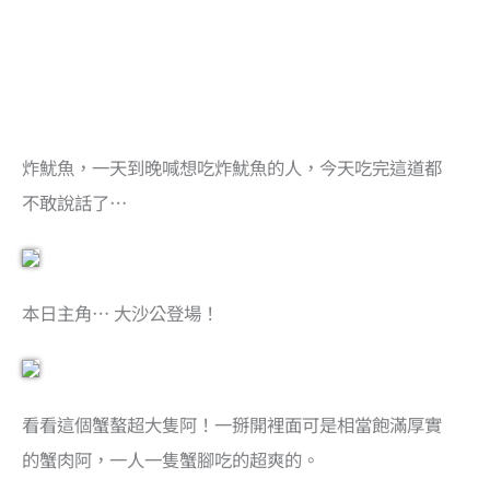
炸魷魚，一天到晚喊想吃炸魷魚的人，今天吃完這道都
不敢說話了…
本日主角… 大沙公登場！
看看這個蟹螯超大隻阿！一掰開裡面可是相當飽滿厚實
的蟹肉阿，一人一隻蟹腳吃的超爽的。