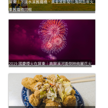
屏東｜下淡水溪舊鐵橋．黃金波斯菊花海與百年火
車舊鐵橋同框
2019 國慶煙火在屏東｜高屏溪河面倒映絢麗花火