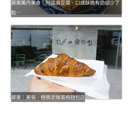
屏東萬丹美食｜阿國臭豆腐．口感酥脆有勁卻少了
點…
屏東｜美菊．極簡泥做風格麵包店