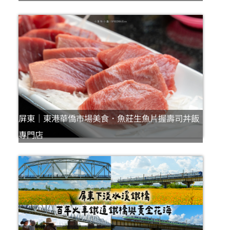
屏東｜東港華僑市場美食．魚莊生魚片握壽司丼飯
專門店