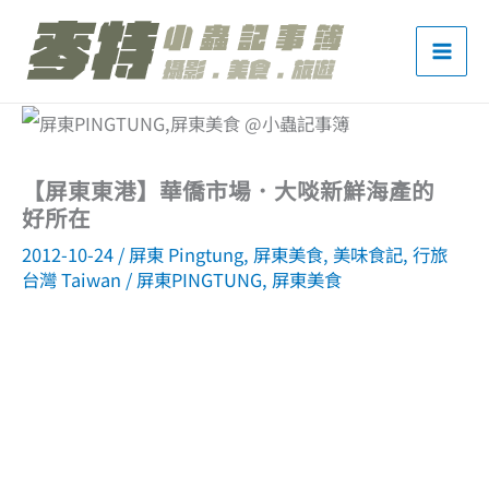
跳
至
主
要
內
【屏東東港】華僑市場．大啖新鮮海產的
容
好所在
2012-10-24
/
屏東 Pingtung
,
屏東美食
,
美味食記
,
行旅
台灣 Taiwan
/
屏東PINGTUNG
,
屏東美食