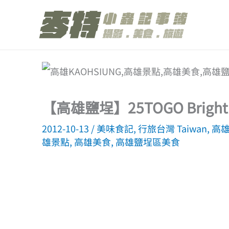
跳
至
主
要
內
容
【高雄鹽埕】25TOGO Brig
2012-10-13
/
美味食記
,
行旅台灣 Taiwan
,
高雄 
雄景點
,
高雄美食
,
高雄鹽埕區美食