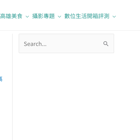
高雄美食
攝影專題
數位生活開箱評測
搜
尋
關
鍵
高
字
: