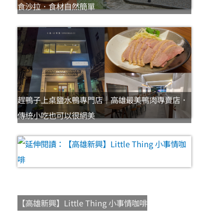
食沙拉．食材自然簡單
趕鴨子上桌鹽水鴨專門店｜高雄最美鴨肉專賣店．
傳統小吃也可以很網美
【高雄新興】Little Thing 小事情咖啡