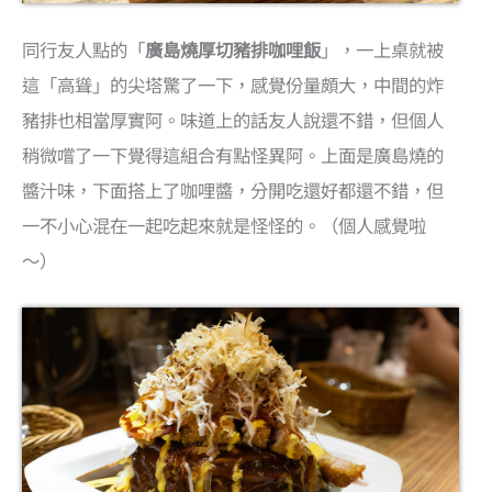
同行友人點的「
廣島燒厚切豬排咖哩飯
」，一上桌就被
這「高聳」的尖塔驚了一下，感覺份量頗大，中間的炸
豬排也相當厚實阿。味道上的話友人說還不錯，但個人
稍微嚐了一下覺得這組合有點怪異阿。上面是廣島燒的
醬汁味，下面搭上了咖哩醬，分開吃還好都還不錯，但
一不小心混在一起吃起來就是怪怪的。（個人感覺啦
～）