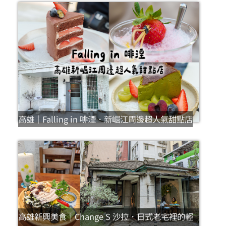
高雄｜Falling in 啡湮．新崛江周邊超人氣甜點店
高雄新興美食｜Change S 沙拉．日式老宅裡的輕