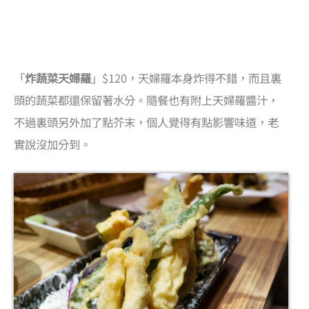
「
炸蔬菜天婦羅
」$120，天婦羅本身炸得不錯，而且裏
頭的蔬菜都還保留著水分。隨餐也有附上天婦羅醬汁，
不過裏頭另外加了點芥末，個人覺得有點影響味道，老
實說沒加分到。