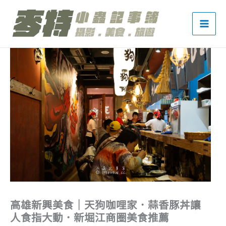
跳
至
主
要
內
容
高雄新興美食｜天狗咖哩家．蒜香豚丼讓
人食指大動．新堀江商圈美食推薦