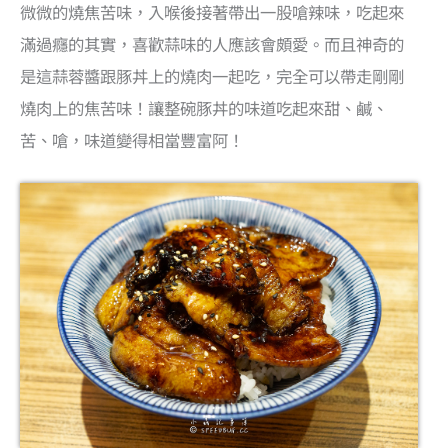
微微的燒焦苦味，入喉後接著帶出一股嗆辣味，吃起來
滿過癮的其實，喜歡蒜味的人應該會頗愛。而且神奇的
是這蒜蓉醬跟豚丼上的燒肉一起吃，完全可以帶走剛剛
燒肉上的焦苦味！讓整碗豚丼的味道吃起來甜、鹹、
苦、嗆，味道變得相當豐富阿！