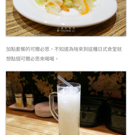
加點套餐的可爾必思，不知道為啥來到這種日式食堂就
想點個可爾必思來喝喝。