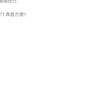
湯類而已
? 真是方便!!