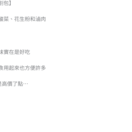
割包】
酸菜、花生粉和滷肉
味實在是好吃
食用起來也方便許多
是高價了點…