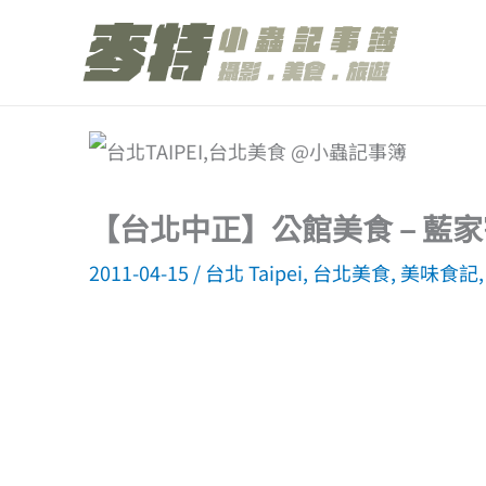
跳
至
主
要
內
容
【台北中正】公館美食 – 藍
2011-04-15
/
台北 Taipei
,
台北美食
,
美味食記