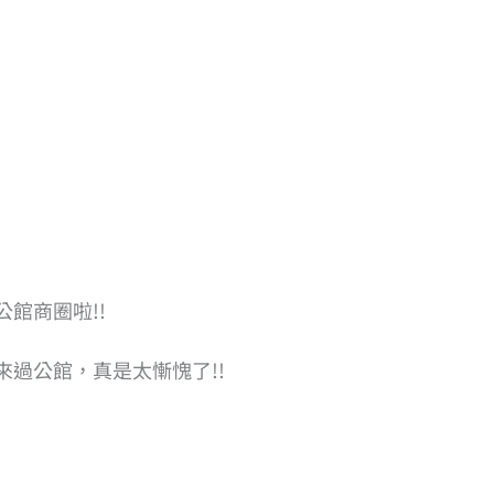
館商圈啦!!
過公館，真是太慚愧了!!