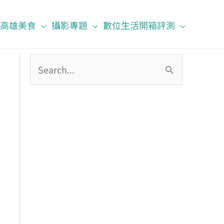
高雄美食
攝影專題
數位生活開箱評測
搜
尋
關
鍵
字
: