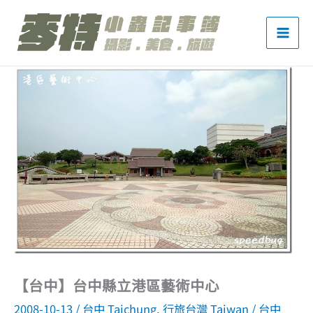
跳
至
主
要
內
容
【台中】台中縣立港區藝術中心
2008-10-13
/
台中 Taichung
,
行旅台灣 Taiwan
/
台中