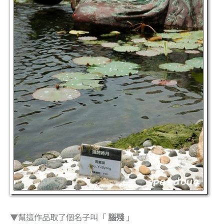
▼幫這作品取了個名子叫「
腦殘
」