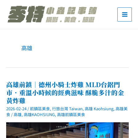
跳
至
主
要
內
高雄
容
高雄前鎮｜德州小騎士炸雞 MLD台鋁門
市．重溫小時候的經典滋味 酥脆多汁的金
黃炸雞
2026-02-24
/
前鎮區美食
,
行旅台灣 Taiwan
,
高雄 Kaohsiung
,
高雄美
食
/
高雄
,
高雄KAOHSIUNG
,
高雄前鎮區美食