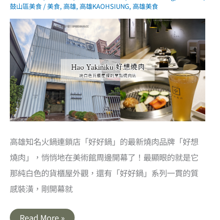
盛
鼓山區美食
/
美食
,
高雄
,
高雄KAOHSIUNG
,
高雄美食
的
美
式
早
點．
二
聖
路
瑞
隆
路
早
午
餐
店
高雄知名火鍋連鎖店「好好鍋」的最新燒肉品牌「好想
燒肉」，悄悄地在美術館周邊開幕了！最顯眼的就是它
那純白色的貨櫃屋外觀，還有「好好鍋」系列一貫的質
感裝潢，剛開幕就
高
Read More »