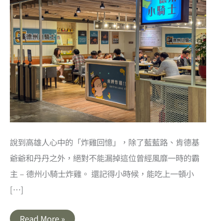
說到高雄人心中的「炸雞回憶」，除了藍藍路、肯德基
爺爺和丹丹之外，絕對不能漏掉這位曾經風靡一時的霸
主 – 德州小騎士炸雞。 還記得小時候，能吃上一頓小
[…]
高
Read More »