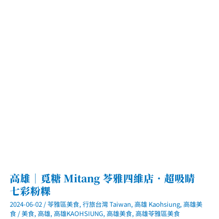
燒
專
門
店
．
主
打
現
點
現
做
外
帶
壽
司
餐
盒
高雄｜覓糖 Mitang 苓雅四維店．超吸睛
七彩粉粿
2024-06-02
/
苓雅區美食
,
行旅台灣 Taiwan
,
高雄 Kaohsiung
,
高雄美
食
/
美食
,
高雄
,
高雄KAOHSIUNG
,
高雄美食
,
高雄苓雅區美食