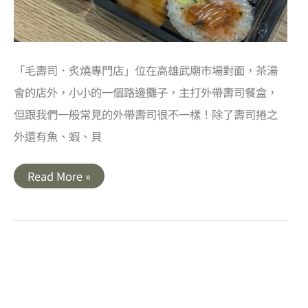
多
汁
的
金
黃
炸
「毛壽司．炙燒專門店」位在高雄武廟市場對面，茶湯
雞
會的店外，小小的一個路邊攤子，主打外帶壽司餐盒，
但跟我們一般常見的外帶壽司很不一樣！除了壽司捲之
外還有魚、蝦、貝
高
Read More »
雄
武
廟
市
場
美
食
｜
毛
壽
司．
炙