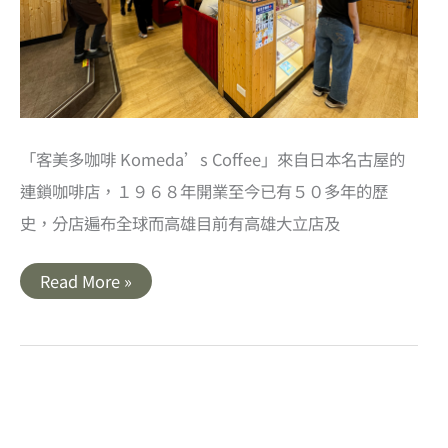
「客美多咖啡 Komeda’s Coffee」來自日本名古屋的
連鎖咖啡店，１９６８年開業至今已有５０多年的歷
史，分店遍布全球而高雄目前有高雄大立店及
客
Read More »
美
多
咖
啡
Komeda’s
Coffee
高
雄
大
立