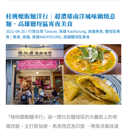
鹽
水
鴨
桂桃嬤販麵洋行｜超濃郁南洋風味鍋燒意
專
麵．高雄鹽埕區宵夜美食
門
店
2021-04-20
/
行旅台灣 Taiwan
,
高雄 Kaohsiung
,
高雄美食
,
鹽埕區美
｜
高
食
/
美食
,
高雄
,
高雄KAOHSIUNG
,
高雄鹽埕區美食
雄
最
美
鴨
肉
專
賣
店．
傳
統
小
吃
也
可
以
很
網
「桂桃嬤販麵洋行」由一間位在鹽埕區的大義街上的老
美
厝改裝，主打新加坡、馬來西亞及印度 …等南洋風味湯