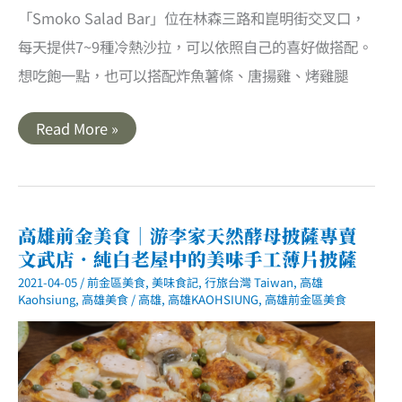
「Smoko Salad Bar」位在林森三路和崑明街交叉口，
每天提供7~9種冷熱沙拉，可以依照自己的喜好做搭配。
想吃飽一點，也可以搭配炸魚薯條、唐揚雞、烤雞腿
高
Read More »
雄
前
鎮
美
食
｜
Smoko
高雄前金美食｜游李家天然酵母披薩專賣
Salad
文武店．純白老屋中的美味手工薄片披薩
Bar
輕
2021-04-05
/
前金區美食
,
美味食記
,
行旅台灣 Taiwan
,
高雄
食
沙
Kaohsiung
,
高雄美食
/
高雄
,
高雄KAOHSIUNG
,
高雄前金區美食
拉
專
賣
店．
多
種
口