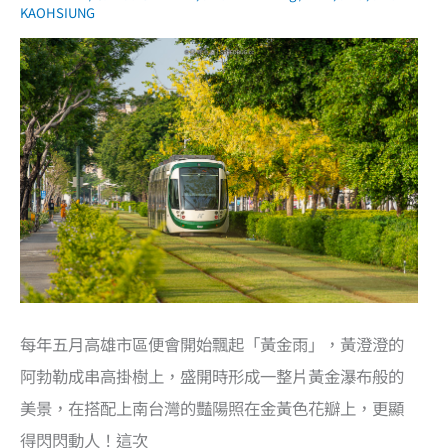
KAOHSIUNG
每年五月高雄市區便會開始飄起「黃金雨」，黃澄澄的
阿勃勒成串高掛樹上，盛開時形成一整片黃金瀑布般的
美景，在搭配上南台灣的豔陽照在金黃色花瓣上，更顯
得閃閃動人！這次