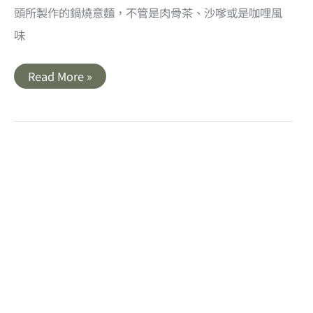
頭所製作的鍋燒意麵，不管是肉骨茶、沙嗲或是咖哩風
味
桂
Read More »
桃
嬤
販
麵
洋
行
｜
超
濃
郁
南
洋
風
味
鍋
燒
意
麵．
高
雄
鹽