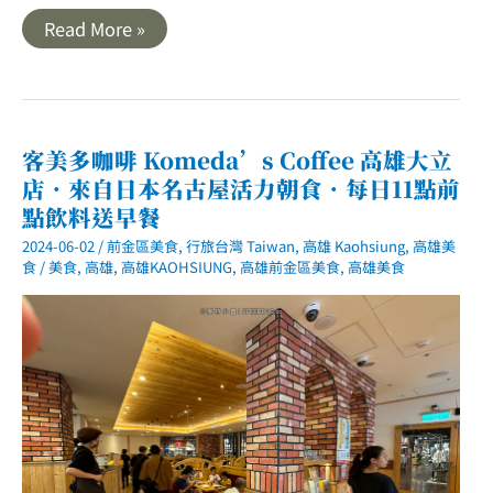
高
Read More »
雄
｜
覓
糖
Mitang
苓
雅
客美多咖啡 Komeda’s Coffee 高雄大立
四
店．來自日本名古屋活力朝食．每日11點前
維
店．
點飲料送早餐
超
吸
2024-06-02
/
前金區美食
,
行旅台灣 Taiwan
,
高雄 Kaohsiung
,
高雄美
睛
食
/
美食
,
高雄
,
高雄KAOHSIUNG
,
高雄前金區美食
,
高雄美食
七
彩
粉
粿