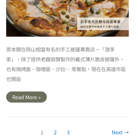
味
冷
熱
沙
拉
任
你
搭
配
原本開在岡山相當有名的手工披薩專賣店－「游李
家」，除了提供老麵發酵製作的義式薄片脆皮披薩外，
也有焗烤飯、咖哩飯、沙拉… 等餐點，現在在高雄市區
也開設
高
Read More »
雄
前
金
美
食
｜
游
1
2
3
Next
→
李