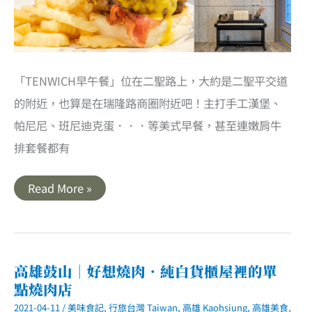
「TENWICH早午餐」位在二聖路上，大約是二聖平交道
的附近，也算是在瑞隆路商圈附近吧！主打手工漢堡、
帕尼尼、班尼迪克蛋．．．等美式早餐，甚至連嫩肩牛
排套餐都有
TENWICH
Read More »
早
午
餐
｜
高
雄
前
高雄鼓山｜好想燒肉．純白貨櫃屋裡的單
鎮
點燒肉店
美
食．
2021-04-11
/
美味食記
,
行旅台灣 Taiwan
,
高雄 Kaohsiung
,
高雄美食
,
豐