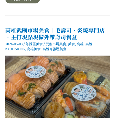
雄
前
鎮
｜
德
州
小
高雄武廟市場美食｜毛壽司．炙燒專門店
騎
．主打現點現做外帶壽司餐盒
士
炸
2024-06-03
/
苓雅區美食
/
武廟市場美食
,
美食
,
高雄
,
高雄
雞
MLD
KAOHSIUNG
,
高雄美食
,
高雄苓雅區美食
台
鋁
門
市．
重
溫
小
時
候
的
經
典
滋
味
酥
脆