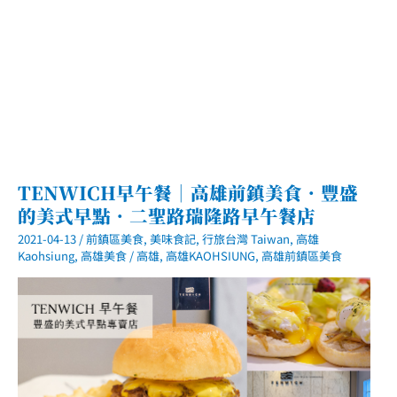
埕
區
宵
夜
美
食
TENWICH早午餐｜高雄前鎮美食．豐盛
的美式早點．二聖路瑞隆路早午餐店
2021-04-13
/
前鎮區美食
,
美味食記
,
行旅台灣 Taiwan
,
高雄
Kaohsiung
,
高雄美食
/
高雄
,
高雄KAOHSIUNG
,
高雄前鎮區美食