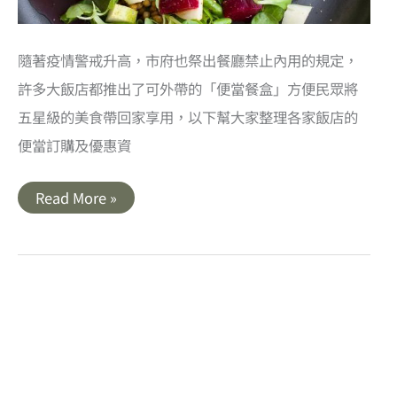
隨著疫情警戒升高，市府也祭出餐廳禁止內用的規定，
許多大飯店都推出了可外帶的「便當餐盒」方便民眾將
五星級的美食帶回家享用，以下幫大家整理各家飯店的
便當訂購及優惠資
2021
Read More »
高
雄
飯
店
便
當
餐
盒
外
帶
餐
點
懶
人