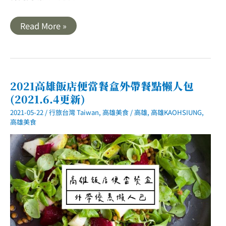
高
Read More »
雄
｜
初
夏
盛
開
黃
2021高雄飯店便當餐盒外帶餐點懶人包
金
(2021.6.4更新)
雨．
阿
2021-05-22
/
行旅台灣 Taiwan
,
高雄美食
/
高雄
,
高雄KAOHSIUNG
,
勃
勒
高雄美食
與
高
雄
輕
軌
共
舞