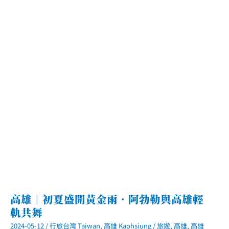
店．
來
自
日
本
名
古
屋
活
力
朝
食．
每
日
11
點
前
點
飲
料
送
早
餐
高雄｜初夏盛開黃金雨．阿勃勒與高雄輕
軌共舞
2024-05-12
/
行旅台灣 Taiwan
,
高雄 Kaohsiung
/
旅遊
,
高雄
,
高雄