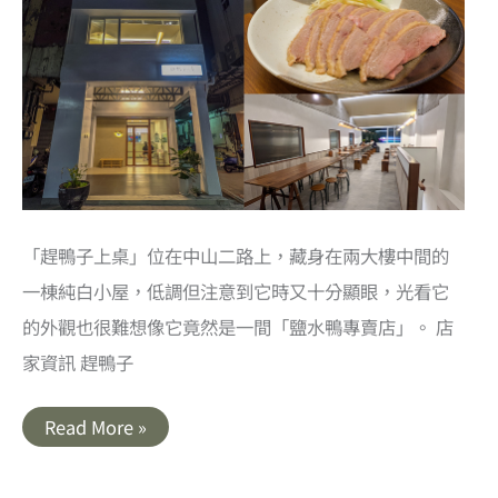
「趕鴨子上桌」位在中山二路上，藏身在兩大樓中間的
一棟純白小屋，低調但注意到它時又十分顯眼，光看它
的外觀也很難想像它竟然是一間「鹽水鴨專賣店」。 店
家資訊 趕鴨子
趕
Read More »
鴨
子
上
桌