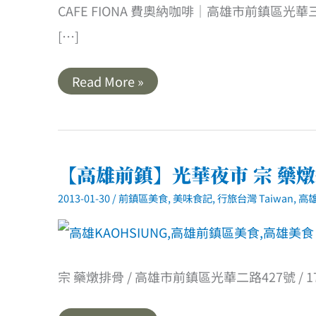
CAFE FIONA 費奧納咖啡｜高雄市前鎮區光華三路22
[…]
【高
Read More »
雄
前
鎮】
CAFE
FIONA．
費
奧
【高雄前鎮】光華夜市 宗 藥
納
咖
2013-01-30
/
前鎮區美食
,
美味食記
,
行旅台灣 Taiwan
,
高雄
啡
宗 藥燉排骨 / 高雄市前鎮區光華二路427號 / 17: