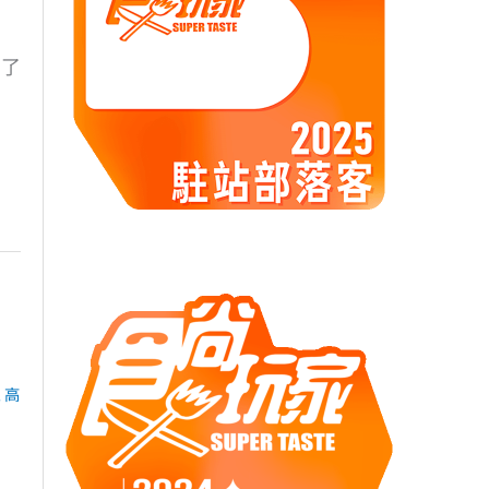
引了
,
高