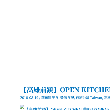
至
民
權
二
路)
更
名
Le
Fond
Fusion
Cuisine
四
季
料
理
【高雄前鎮】OPEN KITCH
2010-08-19
/
前鎮區美食
,
美味食記
,
行旅台灣 Taiwan
,
高雄