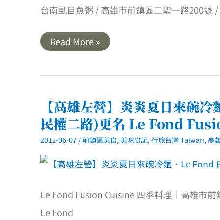
台南虱目魚粥 / 高雄市前鎮區二聖一路200號 / 07-721
【高
Read More »
雄
前
鎮】
二
聖
路．
台
【高雄左營】炎炎夏日來碗冷麵．
南
虱
民權二路)更名 Le Fond Fusi
目
魚
2012-06-07
/
前鎮區美食
,
美味食記
,
行旅台灣 Taiwan
,
高雄
粥
Le Fond Fusion Cuisine 四季料理｜高雄市
Le Fond