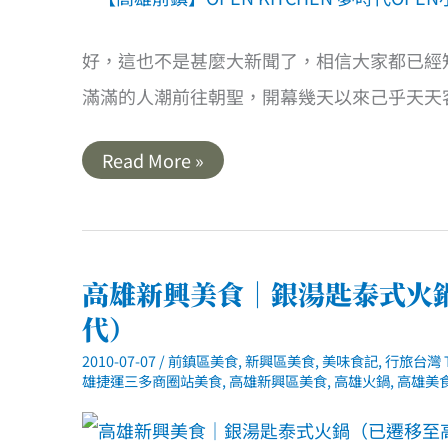
好，這也不是甚麼大新聞了，相信大家都已經知道
滿滿的人潮前往朝聖，開幕幾天以來己乎天天
【高
Read More »
雄
前
鎮】
OPEN
KITCHEN
夢
時
高雄新興美食｜銀湯匙泰式火鍋
代
OPEN
代）
小
將
2010-07-07
/
前鎮區美食
,
新興區美食
,
美味食記
,
行旅台灣 T
主
雄捷運三多商圈站美食
,
高雄新興區美食
,
高雄火鍋
,
高雄美
題
餐
廳
(歇