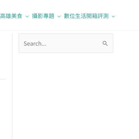
高雄美食
攝影專題
數位生活開箱評測
搜
尋
關
鍵
字
: