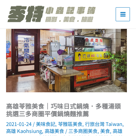
跳
至
主
要
內
容
高雄苓雅美食｜巧味日式鍋燒．多種湯頭
挑選三多商圈平價鍋燒麵推薦
2021-01-24
/
美味食記
,
苓雅區美食
,
行旅台灣 Taiwan
,
高雄 Kaohsiung
,
高雄美食
/
三多商圈美食
,
美食
,
高雄