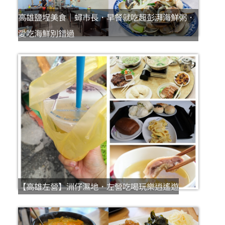
高雄鹽埕美食｜蟳市長．早餐就吃超彭湃海鮮粥．
愛吃海鮮別錯過
【高雄左營】洲仔濕地．左營吃喝玩樂逍遙遊