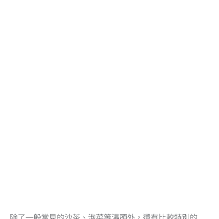
除了一般常見的沙茶、泡菜等湯頭外，還有比較特別的