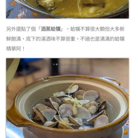
另外還點了個「
酒蒸蛤犡
」，蛤犡不算很大顆但大多新
鮮飽滿，底下的湯酒味不算很重，不過也是滿滿的蛤犡
精華阿！