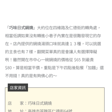
「
巧味日式鍋燒
」大約位在四維路及仁德街的轉角處，
相當低調如果沒有轉進小巷子內實在是很難發現它的存
在。店內提供的鍋燒湯頭口味就高達１３種，可以挑選
的主食也有７樣，翻開菜單真的是會讓人有選擇障礙
咧！雖然開在市中心一碗鍋燒的價格從 $65 到最貴
$80，算是相當平價。重點是下午四點後點餐「加麵」還
不用錢！真的是有夠佛心的～
店家資訊
店 家：巧味日式鍋燒
地 址：高雄市苓雅區仁德街64號