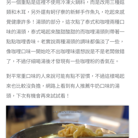
另一個重點是這裡不使用冷凍火鍋料，而是改用三種菇
類和木耳，另外還有蚵仔寮的新鮮手作魚丸，吃起來感
覺健康許多！湯頭的部分，這次點了泰式和咖哩兩種口
味的湯頭，泰式喝起來酸甜酸甜的而咖哩湯頭則帶著一
點點咖哩香味。老實說兩種湯頭的調味都偏淡了一些，
像咖哩口味一開始吃不出咖哩味還想說是不是老闆做錯
了，不過仔細喝湯後才發現有一些咖哩粉的香氣在。
對平常重口味的人來說可能有點不習慣，不過這樣喝起
來也比較沒負擔，網路上看到有人推薦牛奶口味的湯
頭，下次有機會再來試試看！