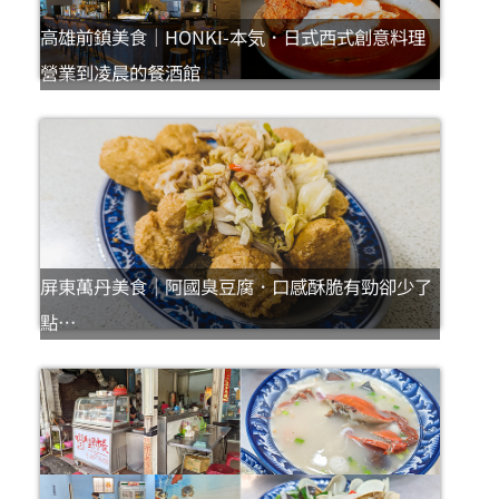
高雄前鎮美食｜HONKI-本気．日式西式創意料理
營業到凌晨的餐酒館
屏東萬丹美食｜阿國臭豆腐．口感酥脆有勁卻少了
點…