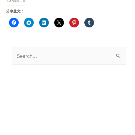
TG按讚：0
分享此文：
搜
尋
關
鍵
字
: