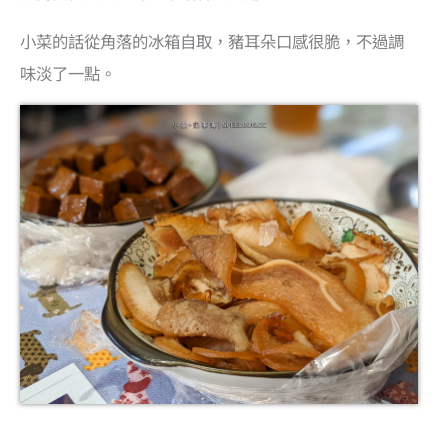
小菜的話從角落的冰箱自取，豬耳朵口感很脆，不過調
味淡了一點。