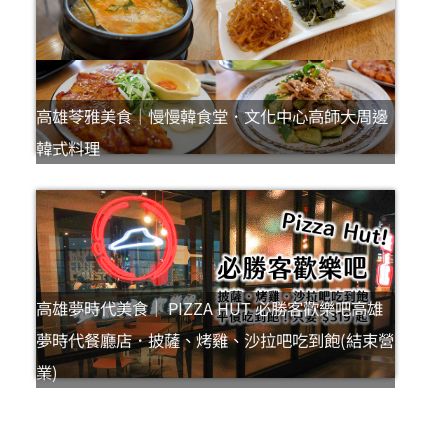
高雄苓雅美食｜慢慢韓食堂．文化中心高師大周邊
韓式料理
高雄夢時代美食｜ PIZZA HUT 必勝客歡樂吧高雄
夢時代餐廳店．披薩、烤雞、沙拉吧吃到飽(結束營
業)