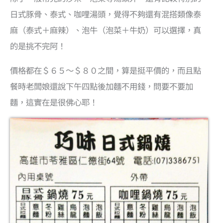
日式豚骨、泰式、咖哩湯頭，覺得不夠還有混搭類像泰
麻（泰式＋麻辣）、泡牛（泡菜＋牛奶）可以選擇，真
的是挑不完阿！
價格都在＄６５～＄８０之間，算是挺平價的，而且點
餐時老闆娘還說下午四點後加麵不用錢，問要不要加
麵，這實在是很佛心耶！