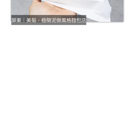
屏東｜美菊．極簡泥做風格麵包店