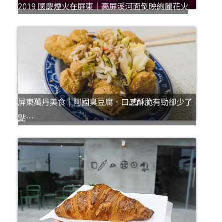
2019 國慶煙火在屏東｜高屏溪河面倒映絢麗花火
屏東萬丹美食｜阿國臭豆腐．口感酥脆有勁卻少了
點…