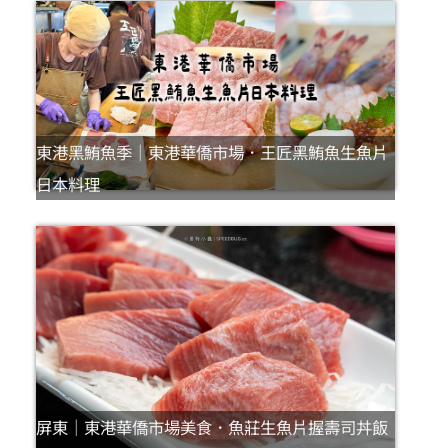
東港黑鮪魚季｜東港華僑市場．王匠黑鮪魚生魚片
日本料理
屏東｜東港華僑市場美食．魚莊生魚片握壽司丼飯