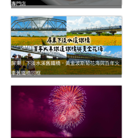
專門店
屏東｜下淡水溪舊鐵橋．黃金波斯菊花海與百年火
車舊鐵橋同框