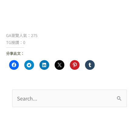
GA瀏覽人氣：275
TG按讚：0
分享此文：
搜
尋
關
鍵
字