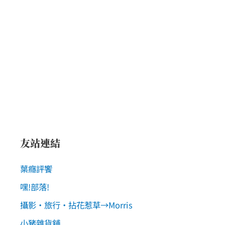
友站連結
葉癮評饗
嘿!部落!
攝影‧旅行‧拈花惹草→Morris
小豬雜貨舖