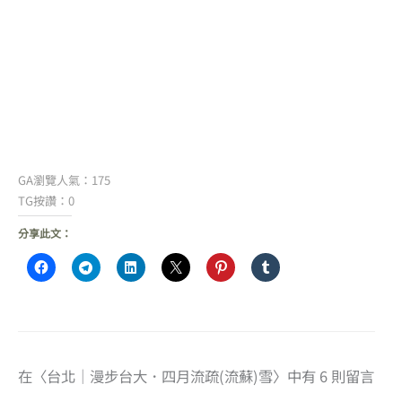
GA瀏覽人氣：175
TG按讚：0
分享此文：
在〈台北｜漫步台大．四月流疏(流蘇)雪〉中有 6 則留言