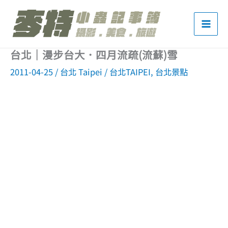
跳
至
主
台北｜漫步台大．四月流疏(流蘇)雪
要
2011-04-25
/
台北 Taipei
/
台北TAIPEI
,
台北景點
內
容