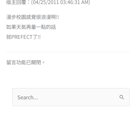
版主回覆：(04/25/2011 03:46:31 AM)
漫步校園感覺很浪漫啊!!
如果天氣再量一點的話
就PREFECT了!!
留言功能已關閉。
搜
尋
關
鍵
字