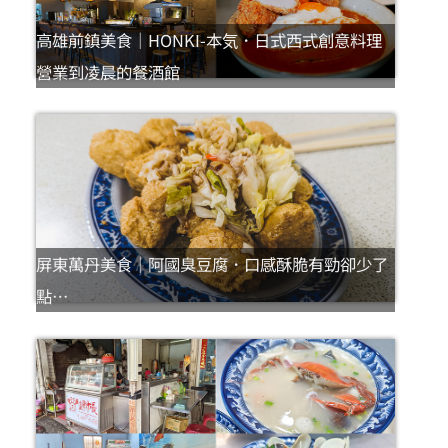
高雄前鎮美食｜HONKI-本気．日式西式創意料理
營業到凌晨的餐酒館
屏東萬丹美食｜阿國臭豆腐．口感酥脆有勁卻少了
點…