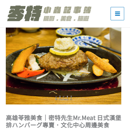
跳
至
主
要
內
容
高雄苓雅美食｜密特先生Mr.Meat 日式漢堡
排ハンバーグ專賣．文化中心周邊美食