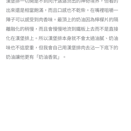
漢堡排一切開是不到肉汁潺潺流出的神奇境界，但看的
出來還是相當飽滿，而且口感也不乾柴。在嘴裡咀嚼一
陣子可以感受到肉香味。最頂上的奶油因為檸檬片的隔
離融化的稍慢，而且會慢慢地流到鐵板上去而不是直接
化在漢堡排上。所以漢堡排本身就不會太過油膩、奶油
味也不這麼重，但我會自己用漢堡排肉去沾一下底下的
奶油讓他更有「奶油香氣」。