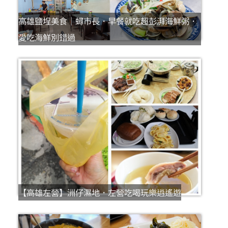
高雄鹽埕美食｜蟳市長．早餐就吃超彭湃海鮮粥．
愛吃海鮮別錯過
【高雄左營】洲仔濕地．左營吃喝玩樂逍遙遊