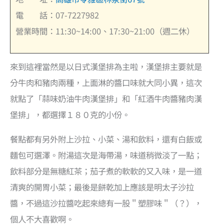
電 話：07-7227982
營業時間：11:30~14:00、17:30~21:00（週二休）
來到這裡當然是以日式漢堡排為主啦，漢堡排主要就是
分牛肉和豬肉兩種，上面淋的醬口味就大同小異，這次
就點了「蒜味奶油牛肉漢堡排」和「紅酒牛肉醬豬肉漢
堡排」，都選擇１８０克的小份。
餐點都有另外附上沙拉、小菜、湯和飲料，還有白飯或
麵包可選澤。附湯這次是海帶湯，味道稍微淡了一點；
飲料部分是無糖紅茶；茄子煮的軟軟的又入味，是一道
清爽的開胃小菜；最後是餅乾加上應該是明太子沙拉
醬，不過這沙拉醬吃起來總有一股＂塑膠味＂（？），
個人不大喜歡啊。