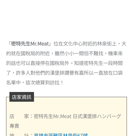
「
密特先生Mr.Meat
」位在文化中心附近的林泉街上，大
約就在國稅局的附近，雖然小小一間但不難找，機車來
的話也可以直接停在國稅局外。知道密特先生一段時間
了，許多人對他們的漢堡排讚譽有嘉所以一直放在口袋
名單中，這次總算到訪拉！
店家資訊
店 家：密特先生Mr.Meat 日式漢堡排ハンバーグ
專賣
地 址：
高雄市苓雅區林泉街67號