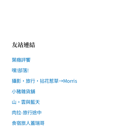
友站連結
葉癮評饗
嘿!部落!
攝影‧旅行‧拈花惹草→Morris
小豬雜貨舖
山。雲與藍天
肉拉-旅行途中
食宿旅人蓋瑞哥