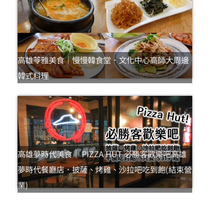
高雄苓雅美食｜慢慢韓食堂．文化中心高師大周邊
韓式料理
高雄夢時代美食｜ PIZZA HUT 必勝客歡樂吧高雄
夢時代餐廳店．披薩、烤雞、沙拉吧吃到飽(結束營
業)