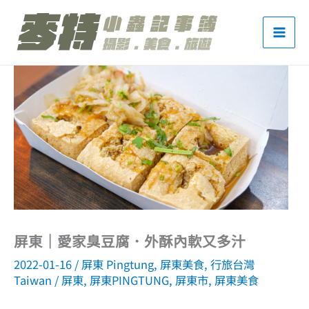
跳
至
主
要
內
容
屏東｜愛家臭豆腐．外酥內軟又多汁
2022-01-16
/
屏東 Pingtung
,
屏東美食
,
行旅台灣
Taiwan
/
屏東
,
屏東PINGTUNG
,
屏東市
,
屏東美食