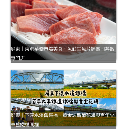
屏東｜東港華僑市場美食．魚莊生魚片握壽司丼飯
專門店
屏東｜下淡水溪舊鐵橋．黃金波斯菊花海與百年火
車舊鐵橋同框