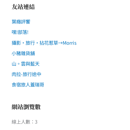
友站連結
葉癮評饗
嘿!部落!
攝影‧旅行‧拈花惹草→Morris
小豬雜貨舖
山。雲與藍天
肉拉-旅行途中
食宿旅人蓋瑞哥
網站瀏覽數
線上人數：3