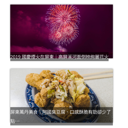
2019 國慶煙火在屏東｜高屏溪河面倒映絢麗花火
屏東萬丹美食｜阿國臭豆腐．口感酥脆有勁卻少了
點…