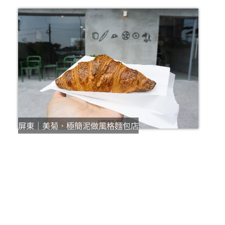
屏東｜美菊．極簡泥做風格麵包店