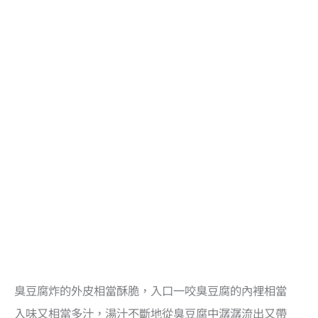
臭豆腐炸的外皮相當酥脆，入口一咬臭豆腐的內裡相當
入味又相當多汁，湯汁不斷地從臭豆腐中潺潺流出又帶