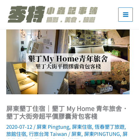
跳
至
主
要
內
容
屏東墾丁住宿｜墾丁 My Home 青年旅舍．
墾丁大街旁超平價膠囊背包客棧
2020-07-12
/
屏東 Pingtung
,
屏東住宿
,
恆春墾丁旅遊
,
旅館住宿
,
行旅台灣 Taiwan
/
屏東
,
屏東PINGTUNG
,
屏