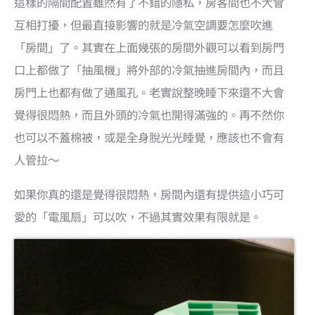
這樣的隔間配置雖然有了不錯的隱私，房客間也不大會
互相打擾，但最直接影響的就是冷氣空調要怎麼吹進
「房間」了。其實在上面幾張的房間外觀可以看到房門
口上都做了「抽風機」將外部的冷氣抽進房間內，而且
房門上也都有做了通風孔。老實說整晚睡下來還不大會
覺得很悶熱，而且外頭的冷氣也開得滿強的。再不然你
也可以不蓋棉被，或是全身脫光光睡覺，應該也不會有
人管拉～
如果你真的還是覺得很悶熱，房間內還有提供這小巧可
愛的「電風扇」可以吹，不過其實效果有限就是。