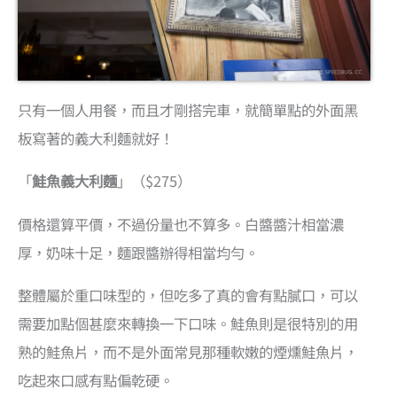
只有一個人用餐，而且才剛搭完車，就簡單點的外面黑
板寫著的義大利麵就好！
「
鮭魚義大利麵
」（$275）
價格還算平價，不過份量也不算多。白醬醬汁相當濃
厚，奶味十足，麵跟醬辦得相當均勻。
整體屬於重口味型的，但吃多了真的會有點膩口，可以
需要加點個甚麼來轉換一下口味。鮭魚則是很特別的用
熟的鮭魚片，而不是外面常見那種軟嫩的煙燻鮭魚片，
吃起來口感有點偏乾硬。