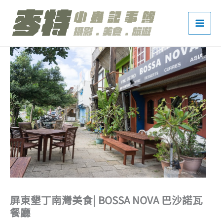
跳
至
主
要
內
容
屏東墾丁南灣美食| BOSSA NOVA 巴沙諾瓦
餐廳