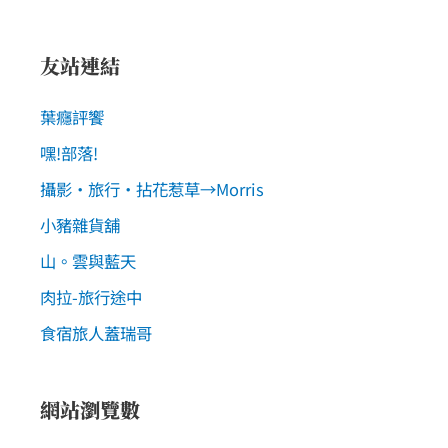
友站連結
葉癮評饗
嘿!部落!
攝影‧旅行‧拈花惹草→Morris
小豬雜貨舖
山。雲與藍天
肉拉-旅行途中
食宿旅人蓋瑞哥
網站瀏覽數