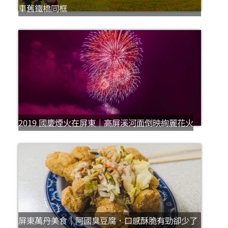
車舊鐵橋同框
2019 國慶煙火在屏東｜高屏溪河面倒映絢麗花火
屏東萬丹美食｜阿國臭豆腐．口感酥脆有勁卻少了