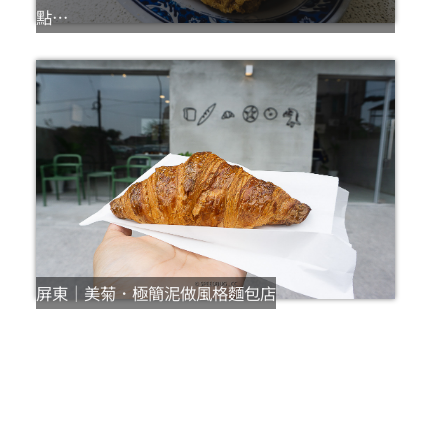
點…
屏東｜美菊．極簡泥做風格麵包店