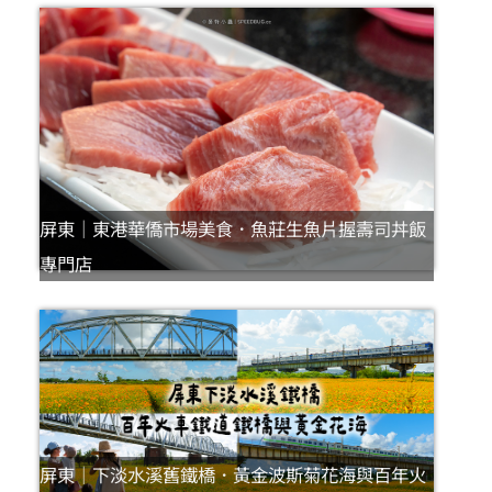
屏東｜東港華僑市場美食．魚莊生魚片握壽司丼飯
專門店
屏東｜下淡水溪舊鐵橋．黃金波斯菊花海與百年火