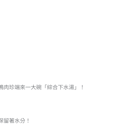
鴨肉珍端來一大碗「綜合下水湯」！
保留著水分！