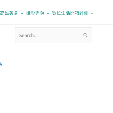
高雄美食
攝影專題
數位生活開箱評測
搜
尋
關
鍵
高
字
: