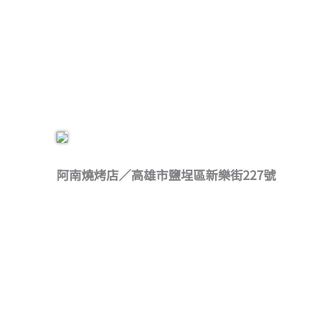
阿南燒烤店／高雄市鹽埕區新樂街227號