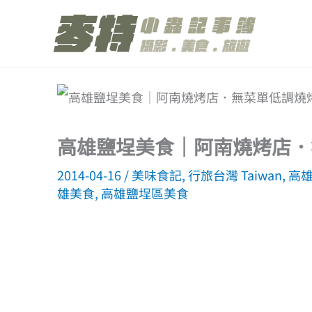
跳
至
主
要
內
容
高雄鹽埕美食｜阿南燒烤店．
2014-04-16
/
美味食記
,
行旅台灣 Taiwan
,
高雄 
雄美食
,
高雄鹽埕區美食