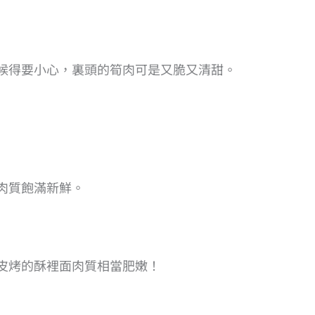
候得要小心，裏頭的筍肉可是又脆又清甜。
肉質飽滿新鮮。
皮烤的酥裡面肉質相當肥嫩！