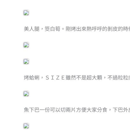
美人腿，筊白筍。剛烤出來熱呼呼的剝皮的時
烤蛤蜊，ＳＩＺＥ雖然不是超大顆，不過粒粒
魚下巴一份可以切兩片方便大家分食，下巴外