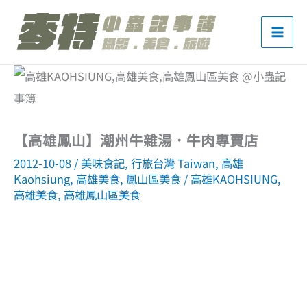
跳
至
主
要
內
容
【高雄鳳山】潮州牛雜湯．牛肉專賣店
2012-10-08
/
美味食記
,
行旅台灣 Taiwan
,
高雄
Kaohsiung
,
高雄美食
,
鳳山區美食
/
高雄KAOHSIUNG
,
高雄美食
,
高雄鳳山區美食