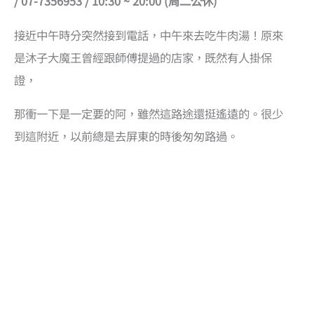
/ 07-7356953 / 10:30 ~ 20:00 (周二公休)
接近中午時分突然接到電話，中午來去吃牛肉湯！原來
是沐子大魔王曾經跟師傅提過的店家，既然有人掛保
證，
那衝一下是一定要的阿，雖然這路途還挺遙遠的。很少
到這附近，以前總是去屏東的時後匆匆路過。