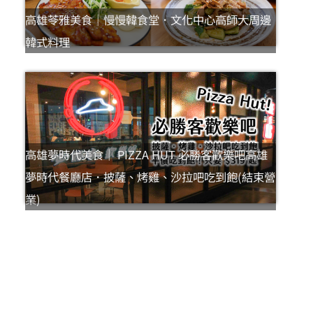
高雄苓雅美食｜慢慢韓食堂．文化中心高師大周邊
韓式料理
高雄夢時代美食｜ PIZZA HUT 必勝客歡樂吧高雄
夢時代餐廳店．披薩、烤雞、沙拉吧吃到飽(結束營
業)