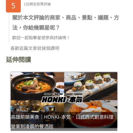
5
1位網友投票評論
關於本文評論的商家、商品、景點、議題、方
法，你給幾顆星呢？
歡迎一起點擊星號參與評論唷！
喜歡這篇文章就按個讚吧
延伸閱讀
高雄前鎮美食｜HONKI-本気．日式西式創意料理
營業到凌晨的餐酒館