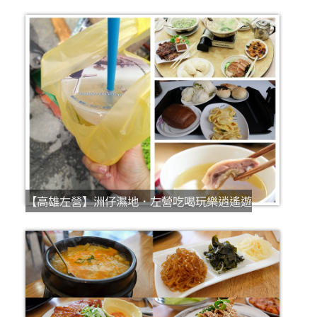
【高雄左營】洲仔濕地．左營吃喝玩樂逍遙遊