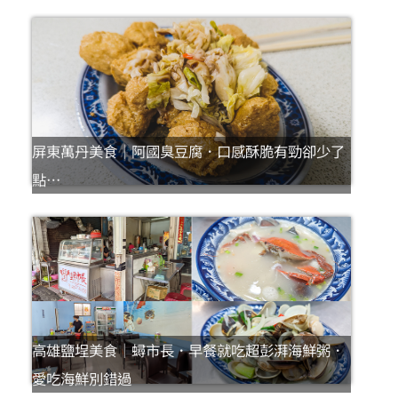
屏東萬丹美食｜阿國臭豆腐．口感酥脆有勁卻少了
點…
高雄鹽埕美食｜蟳市長．早餐就吃超彭湃海鮮粥．
愛吃海鮮別錯過