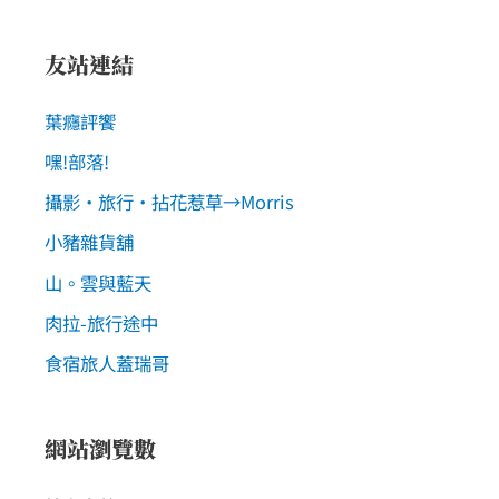
友站連結
葉癮評饗
嘿!部落!
攝影‧旅行‧拈花惹草→Morris
小豬雜貨舖
山。雲與藍天
肉拉-旅行途中
食宿旅人蓋瑞哥
網站瀏覽數