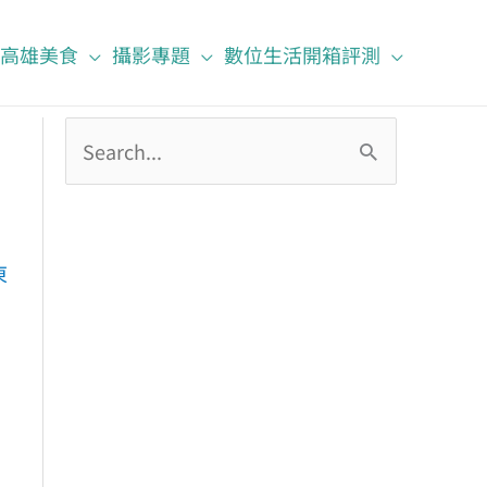
高雄美食
攝影專題
數位生活開箱評測
搜
尋
關
鍵
東
字
: