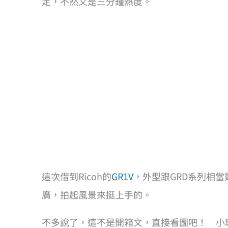
定，不然又是三分鐘熱度。
這次借到Ricoh的
GR1V
，外型跟GRD系列相當
廣，拍起風景來挺上手的。
不多說了，這不是開箱文，直接看圖吧！ 小