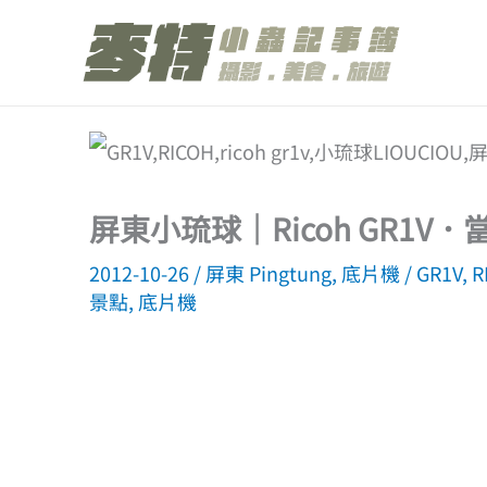
跳
至
主
要
內
容
屏東小琉球｜Ricoh GR1
2012-10-26
/
屏東 Pingtung
,
底片機
/
GR1V
,
R
景點
,
底片機