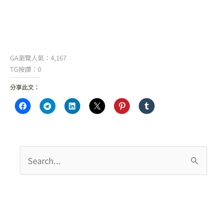
GA瀏覽人氣：4,167
TG按讚：0
分享此文：
搜
尋
關
鍵
字