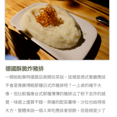
德國酥脆炸豬排
一開始點餐時還跟店員開玩笑說，這裡是德式餐廳應該
不會是像勝博殿那種日式炸豬排吧？一上桌的確不大
像，但比較偏像台式那種薄薄的豬排沾了粉下去炸的感
覺，味道上還算不錯，旁邊的配菜薯條、沙拉也給得很
大方，整體來說一個人來吃應該會很飽，但是總是少了