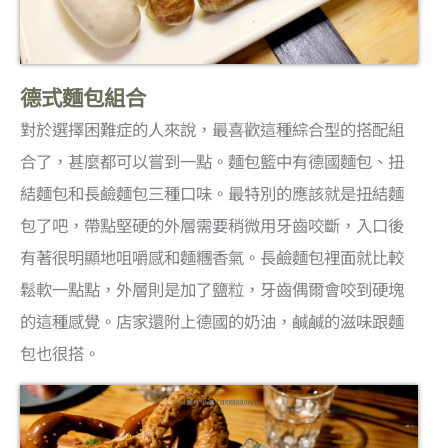
德式麵包組合
對於選擇困難症的人來說，最喜歡這種綜合型的搭配組
合了，甚麼都可以嘗到一點。麵包籃中有德國麵包、扭
結麵包和長鹼麵包三種口味。最特別的應該就是扭結麵
包了吧，帶點堅硬的外層需要稍微用牙齒咬斷，入口後
有著很明顯地咀嚼感和麵糰香氣。長鹼麵包裡面就比較
鬆軟一點點，外層則是加了鹽粒，牙齒偶爾會咬到硬塊
的這種感覺。店家還附上德國的奶油，鹹鹹的滋味跟麵
包也很搭。