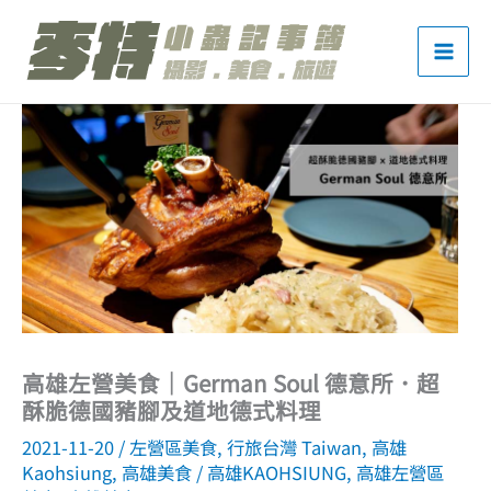
跳
至
主
要
內
容
高雄左營美食｜German Soul 德意所．超
酥脆德國豬腳及道地德式料理
2021-11-20
/
左營區美食
,
行旅台灣 Taiwan
,
高雄
Kaohsiung
,
高雄美食
/
高雄KAOHSIUNG
,
高雄左營區