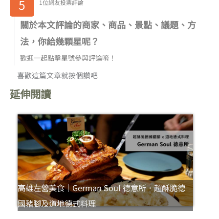
5
1位網友投票評論
關於本文評論的商家、商品、景點、議題、方
法，你給幾顆星呢？
歡迎一起點擊星號參與評論唷！
喜歡這篇文章就按個讚吧
延伸閱讀
高雄左營美食｜German Soul 德意所．超酥脆德
國豬腳及道地德式料理