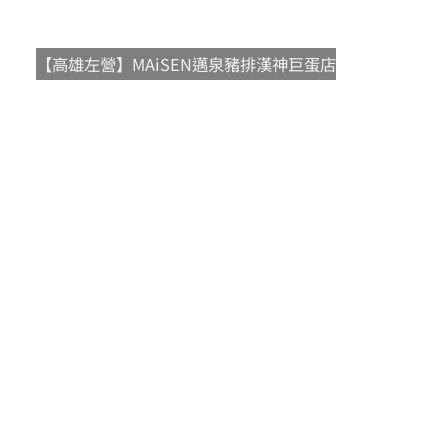
【高雄左營】MAiSEN邁泉豬排漢神巨蛋店