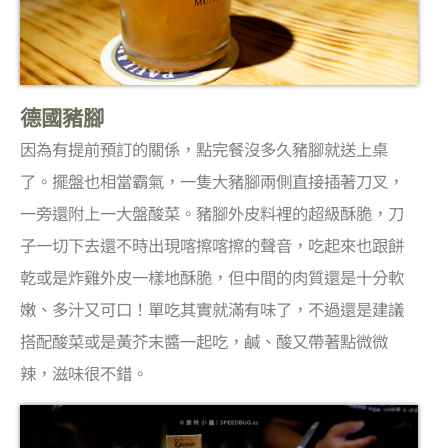
德國豬腳
因為有提前預訂的關係，點完餐沒多久豬腳就送上桌
了。擺盤也相當霸氣，一隻大豬腳兩側直接插著刀叉，
一旁還附上一大盤酸菜。豬腳外皮料裡的超級酥脆，刀
子一切下去還不時出現喀擦喀擦的聲音，吃起來也跟餅
乾或是炸雞外皮一樣地酥脆，但中間的肉質還是十分軟
嫩、多汁又可口！單吃其實就滿有味了，不過還是建議
搭配酸菜或是黃芥末醬一起吃，鹹、酸又帶著點微微
辣，滋味很不錯。