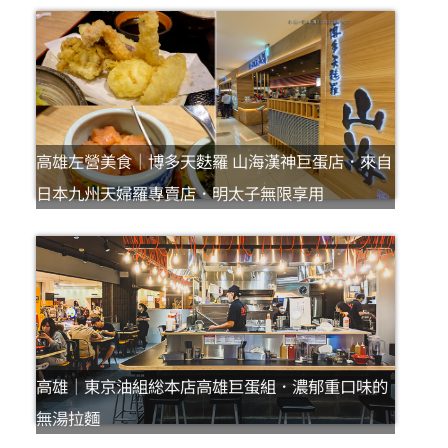
高雄左營美食｜博多天麩羅 山海漢神巨蛋店．來自
日本九州天婦羅專賣店．明太子無限享用
高雄｜東京油組総本店高雄巨蛋組．濃郁重口味的
無湯拉麵