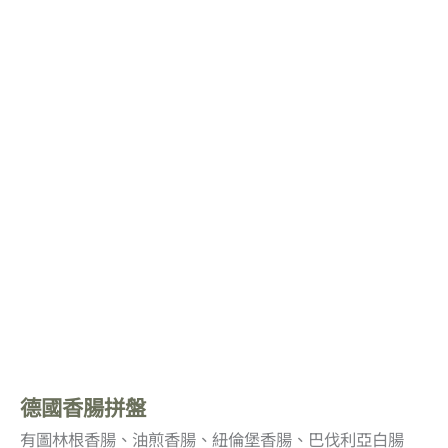
德國香腸拼盤
有圖林根香腸、油煎香腸、紐倫堡香腸、巴伐利亞白腸