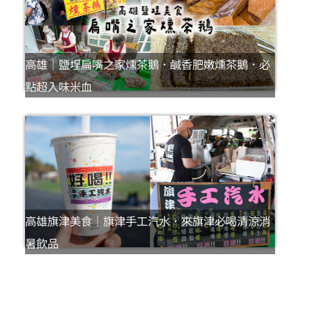
高雄｜鹽埕扁嘴之家燻茶鵝．鹹香肥嫩燻茶鵝．必
點超入味米血
高雄旗津美食｜旗津手工汽水．來旗津必喝清涼消
暑飲品