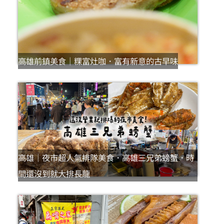
高雄前鎮美食｜粿富灶咖．富有新意的古早味
高雄｜夜市超人氣排隊美食．高雄三兄弟螃蟹．時
間還沒到就大排長龍