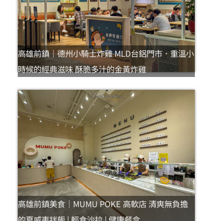
高雄前鎮｜德州小騎士炸雞 MLD台鋁門市．重溫小
時候的經典滋味 酥脆多汁的金黃炸雞
高雄前鎮美食｜MUMU POKE 高軟店 清爽無負擔
的夏威夷拌飯 | 輕食沙拉 | 健康餐盒