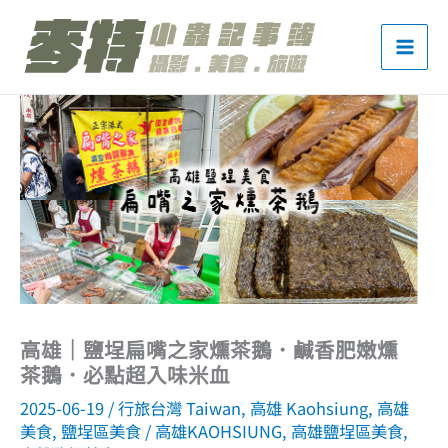
跳
至
主
要
內
容
高雄｜鹽埕扁嘴之家燻茶鵝．鹹香肥嫩燻
茶鵝．必點超入味米血
2025-06-19
/
行旅台灣 Taiwan
,
高雄 Kaohsiung
,
高雄
美食
,
鹽埕區美食
/
高雄KAOHSIUNG
,
高雄鹽埕區美食
,