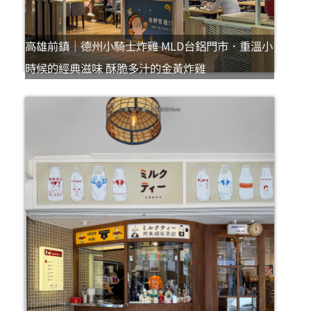
高雄前鎮｜德州小騎士炸雞 MLD台鋁門市．重溫小
時候的經典滋味 酥脆多汁的金黃炸雞