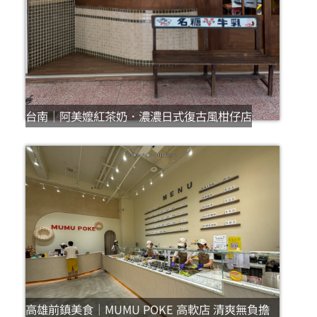
台南｜阿美嬤紅茶奶．濃濃日式復古風柑仔店
高雄前鎮美食｜MUMU POKE 高軟店 清爽無負擔