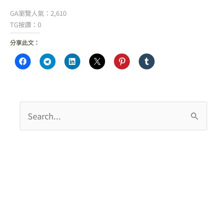
GA瀏覽人氣：2,610
TG按讚：0
分享此文：
搜
尋
關
鍵
字
: