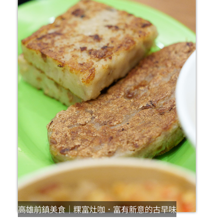
高雄前鎮美食｜粿富灶咖．富有新意的古早味