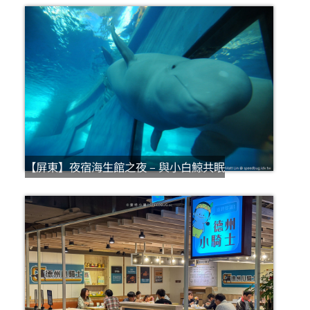
【屏東】夜宿海生館之夜 – 與小白鯨共眠