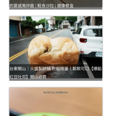
的夏威夷拌飯 | 輕食沙拉 | 健康餐盒
台東關山｜火盛製餅舖 秒殺限量！鬆軟可口【爆餡
紅豆吐司】關山必買