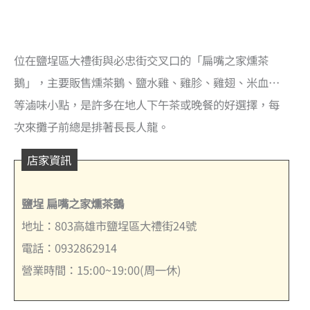
位在鹽埕區大禮街與必忠街交叉口的「扁嘴之家燻茶
鵝」，主要販售燻茶鵝、鹽水雞、雞胗、雞翅、米血…
等滷味小點，是許多在地人下午茶或晚餐的好選擇，每
次來攤子前總是排著長長人龍。
店家資訊
鹽埕 扁嘴之家燻茶鵝
地址：803高雄市鹽埕區大禮街24號
電話：0932862914
營業時間：15:00~19:00(周一休)