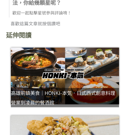
法，你給幾顆星呢？
歡迎一起點擊星號參與評論唷！
喜歡這篇文章就按個讚吧
延伸閱讀
高雄前鎮美食｜HONKI-本気．日式西式創意料理
營業到凌晨的餐酒館