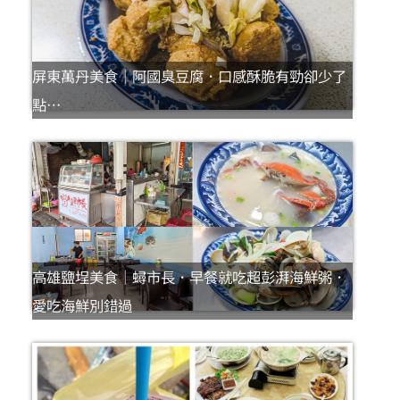
屏東萬丹美食｜阿國臭豆腐．口感酥脆有勁卻少了
點…
高雄鹽埕美食｜蟳市長．早餐就吃超彭湃海鮮粥．
愛吃海鮮別錯過