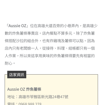
「
Aussie OZ
」位在高雄大遠百旁的小巷弄內，是高雄少
數的炸魚薯條專賣店。店內餐點不算多元，除了炸魚薯
條搭配沙拉的組合外，也有炸雞塊及薯條可以點。因為
店內只有老闆娘一人，從接待、料理、結帳都只有一個
人作業，所以來這享用美味的炸魚薯條得要先有相當的
耐心。
店家資訊
Aussie OZ 炸魚薯條
地址：高雄市苓雅區新光路24巷47號
電話：0968 988 278