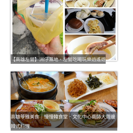
【高雄左營】洲仔濕地．左營吃喝玩樂逍遙遊
高雄苓雅美食｜慢慢韓食堂．文化中心高師大周邊
韓式料理