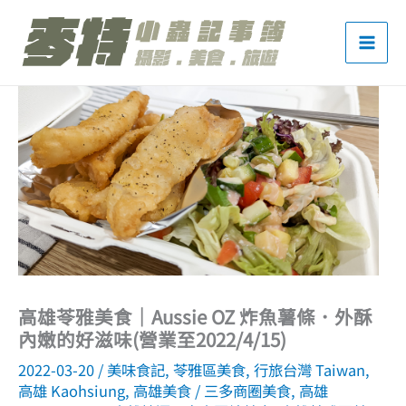
跳
至
主
要
內
容
高雄苓雅美食｜Aussie OZ 炸魚薯條．外酥
內嫩的好滋味(營業至2022/4/15)
2022-03-20
/
美味食記
,
苓雅區美食
,
行旅台灣 Taiwan
,
高雄 Kaohsiung
,
高雄美食
/
三多商圈美食
,
高雄