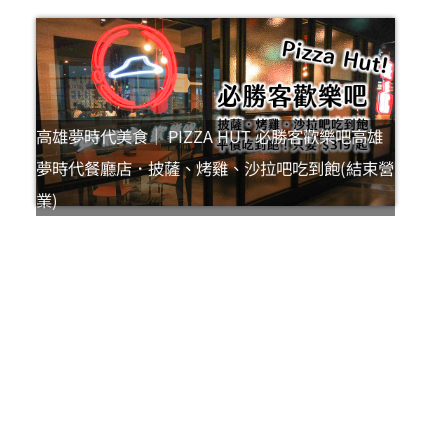
高雄夢時代美食｜ PIZZA HUT 必勝客歡樂吧高雄
夢時代餐廳店．披薩、烤雞、沙拉吧吃到飽(結束營
業)