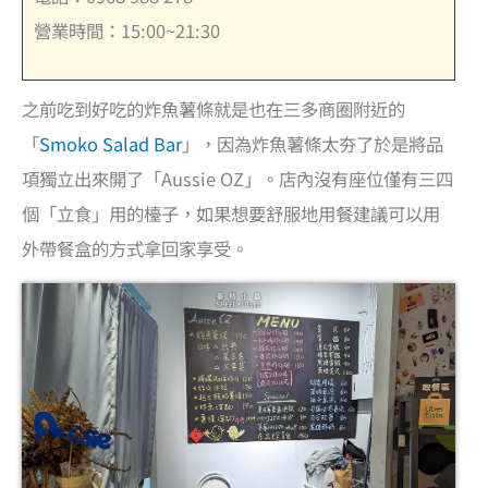
營業時間：15:00~21:30
之前吃到好吃的炸魚薯條就是也在三多商圈附近的
「
Smoko Salad Bar
」，因為炸魚薯條太夯了於是將品
項獨立出來開了「Aussie OZ」。店內沒有座位僅有三四
個「立食」用的檯子，如果想要舒服地用餐建議可以用
外帶餐盒的方式拿回家享受。