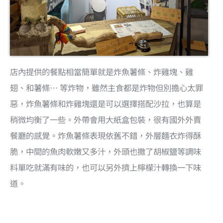
店內提供的餐點相當簡單就是炸魚薯條、炸雞塊、雞
翅、和薯條… 等炸物，雖然主食都是炸物但別擔心太罪
惡，炸魚薯條和炸雞塊還是可以選擇搭配沙拉，也算是
稍微均衡了一些。外帶會用大紙盒包裝，很有國外外賣
餐廳的感覺。炸魚薯條表現依舊不錯，外層麵衣炸得酥
脆，中間的魚肉軟嫩又多汁，外頭也撒了胡椒鹽等調味
料單吃就滿有味的，也可以另外擠上檸檬汁轉換一下味
道。