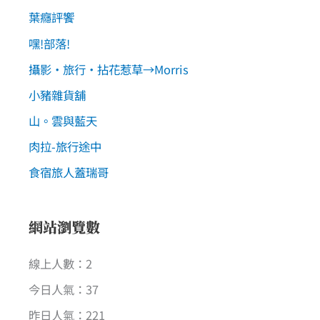
葉癮評饗
嘿!部落!
攝影‧旅行‧拈花惹草→Morris
小豬雜貨舖
山。雲與藍天
肉拉-旅行途中
食宿旅人蓋瑞哥
網站瀏覽數
線上人數：2
今日人氣：37
昨日人氣：221