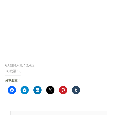
GA瀏覽人氣：2,422
TG按讚：0
分享此文：
搜