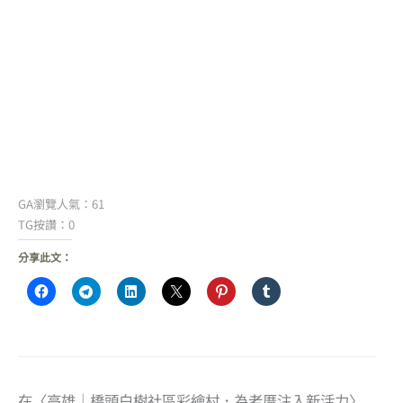
GA瀏覽人氣：61
TG按讚：0
分享此文：
在〈高雄｜橋頭白樹社區彩繪村．為老厝注入新活力〉