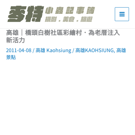
跳
至
主
高雄｜橋頭白樹社區彩繪村．為老厝注入
要
新活力
內
2011-04-08
/
高雄 Kaohsiung
/
高雄KAOHSIUNG
,
高雄
容
景點