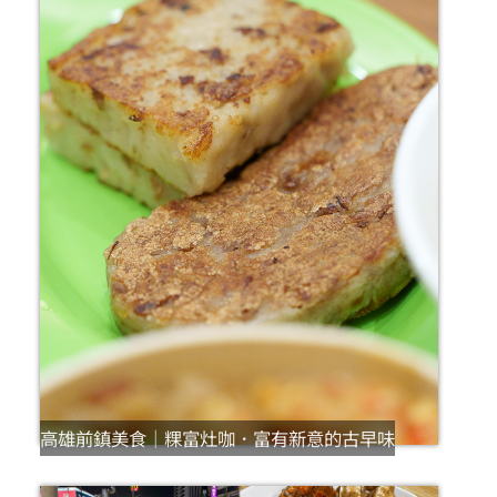
高雄前鎮美食｜粿富灶咖．富有新意的古早味