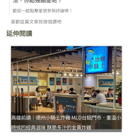
歡迎一起點擊星號參與評論唷！
喜歡這篇文章就按個讚吧
延伸閱讀
高雄前鎮｜德州小騎士炸雞 MLD台鋁門市．重溫小
時候的經典滋味 酥脆多汁的金黃炸雞