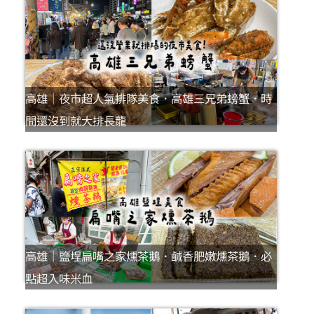
高雄｜夜市超人氣排隊美食．高雄三兄弟螃蟹．時
間還沒到就大排長龍
高雄｜鹽埕扁嘴之家燻茶鵝．鹹香肥嫩燻茶鵝．必
點超入味米血