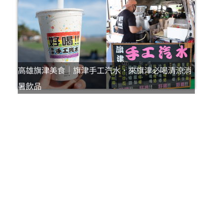
高雄旗津美食｜旗津手工汽水．來旗津必喝清涼消
暑飲品