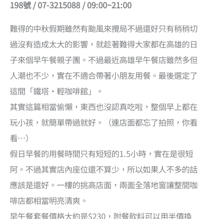
198號 / 07-3215088 / 09:00~21:00
難得的中秋假期雖然有颱風來攪局不過還好只有稍稍切
過沒有造成太大的影響，就趁著難得大家都在高雄的日
子來個早午餐親子團。不過最近高雄早午餐店雖然多但
人潮也不少，實在不適合帶著小朋友用餐。最後選定了
這間「鐵塔‧輕咖啡館」。
其實這篇相當偷懶，東西也沒認真吃啦，整個早上都在
玩小孩，就簡單帶過就好。（連店面都忘了拍照，你看
看…）
假日早餐的用餐時間只有短短的1.5小時，實在是很短
阿。不過其實店內座位還不算少，所以如果人不多的話
應該是還好。一樓的挑高店面，兩面全落地窗讓整間咖
啡店都相當明亮清爽。
早午餐套餐價格大約是$230，附餐飲料可以用半價換