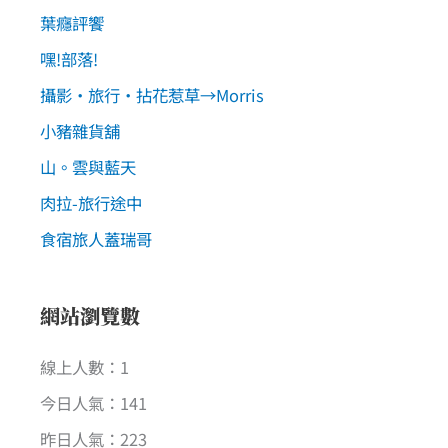
葉癮評饗
嘿!部落!
攝影‧旅行‧拈花惹草→Morris
小豬雜貨舖
山。雲與藍天
肉拉-旅行途中
食宿旅人蓋瑞哥
網站瀏覽數
線上人數：1
今日人氣：141
昨日人氣：223