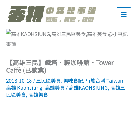
跳
至
主
要
內
容
【高雄三民】鐵塔．輕咖啡館．Tower
Caffè (已歇業)
2013-10-18
/
三民區美食
,
美味食記
,
行旅台灣 Taiwan
,
高雄 Kaohsiung
,
高雄美食
/
高雄KAOHSIUNG
,
高雄三
民區美食
,
高雄美食