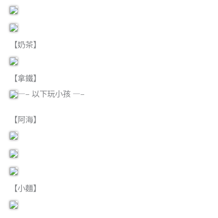
【奶茶】
【拿鐵】
—– 以下玩小孩 —–
【阿海】
【小麵】