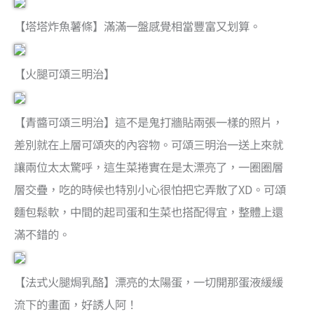
【塔塔炸魚薯條】滿滿一盤感覺相當豐富又划算。
【火腿可頌三明治】
【青醬可頌三明治】這不是鬼打牆貼兩張一樣的照片，
差別就在上層可頌夾的內容物。可頌三明治一送上來就
讓兩位太太驚呼，這生菜捲實在是太漂亮了，一圈圈層
層交疊，吃的時候也特別小心很怕把它弄散了XD。可頌
麵包鬆軟，中間的起司蛋和生菜也搭配得宜，整體上還
滿不錯的。
【法式火腿焗乳酪】漂亮的太陽蛋，一切開那蛋液緩緩
流下的畫面，好誘人阿！