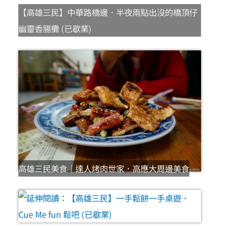
【高雄三民】中華路橋邊．半夜兩點出沒的橋頂仔
幽靈香腸攤 (已歇業)
高雄三民美食｜達人烤肉世家．高應大周邊美食