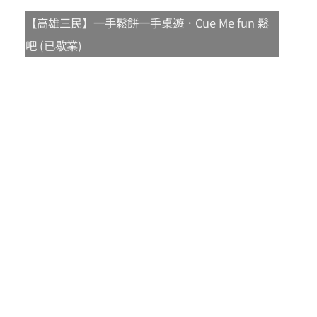
【高雄三民】一手鬆餅一手桌遊．Cue Me fun 鬆
吧 (已歇業)