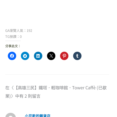
GA瀏覽人氣：192
TG按讚：0
分享此文：
在〈【高雄三民】鐵塔．輕咖啡館．Tower Caffè (已歇
業)〉中有 2 則留言
小豆乾的雜貨店