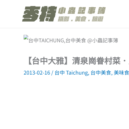
跳
至
主
要
內
容
【台中大雅】清泉崗眷村菜．
2013-02-16
/
台中 Taichung
,
台中美食
,
美味