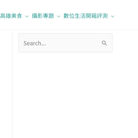
高雄美食
攝影專題
數位生活開箱評測
搜
尋
關
鍵
字
: