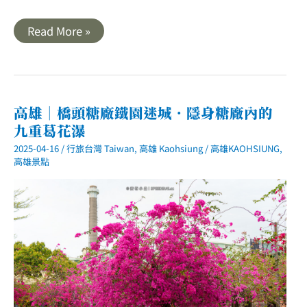
一
Read More »
起
來
看
三
月
櫻．
高
高雄｜橋頭糖廠鐵園迷城．隱身糖廠內的
雄
九重葛花瀑
旗
山
2025-04-16
/
行旅台灣 Taiwan
,
高雄 Kaohsiung
/
高雄KAOHSIUNG
,
美
濃
高雄景點
花
旗
木
懶
人
包