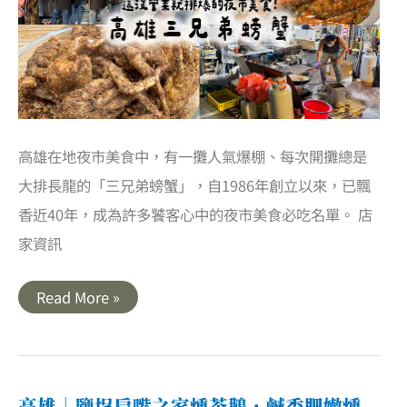
高雄在地夜市美食中，有一攤人氣爆棚、每次開攤總是
大排長龍的「三兄弟螃蟹」，自1986年創立以來，已飄
香近40年，成為許多饕客心中的夜市美食必吃名單。​ 店
家資訊
高
Read More »
雄
｜
夜
市
超
人
氣
高雄｜鹽埕扁嘴之家燻茶鵝．鹹香肥嫩燻