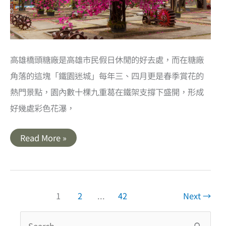
高雄橋頭糖廠是高雄市民假日休閒的好去處，而在糖廠
角落的這塊「鐵園迷城」每年三、四月更是春季賞花的
熱門景點，園內數十棵九重葛在鐵架支撐下盛開，形成
好幾處彩色花瀑，
高
Read More »
雄
｜
橋
頭
糖
廠
鐵
1
2
...
42
Next
→
園
迷
城．
搜