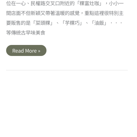
位在一心、民權路交叉口附近的「粿富灶咖」，小小一
間店面不但新穎又帶著溫暖的感覺，重點這裡很特別主
要販售的是「菜頭粿」、「芋粿巧」、「油飯」．．．
等傳統古早味美食
高
Read More »
雄
前
鎮
美
食
｜
粿
富
灶
咖．
富
有
新
意
的
古
早