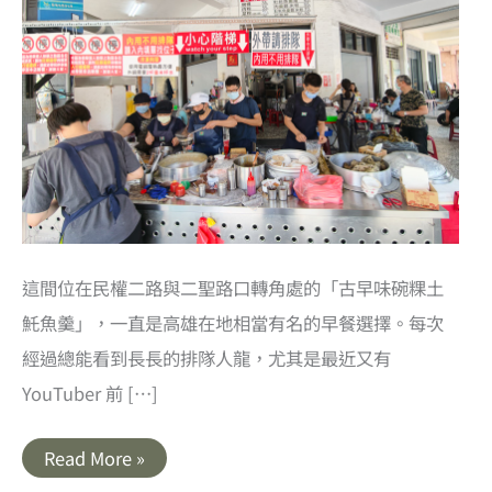
這間位在民權二路與二聖路口轉角處的「古早味碗粿土
魠魚羹」，一直是高雄在地相當有名的早餐選擇。每次
經過總能看到長長的排隊人龍，尤其是最近又有
YouTuber 前 […]
高
Read More »
雄
前