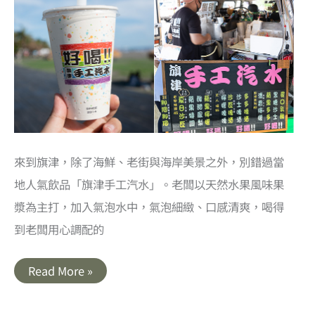
老
宅
剉
冰
店
來到旗津，除了海鮮、老街與海岸美景之外，別錯過當
地人氣飲品「旗津手工汽水」。老闆以天然水果風味果
漿為主打，加入氣泡水中，氣泡細緻、口感清爽，喝得
到老闆用心調配的
高
Read More »
雄
旗
津
美