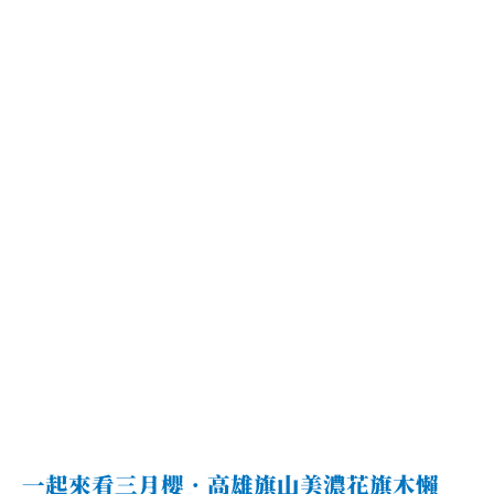
崛
江
周
邊
超
人
氣
甜
點
店
一起來看三月櫻．高雄旗山美濃花旗木懶