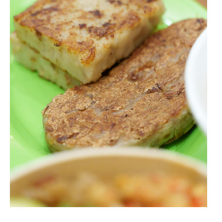
食
沙
拉
|
健
康
餐
盒