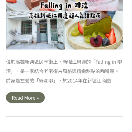
旗
木
秘
境
位於高雄新興區民享街上，新崛江周邊的「Falling in 啡
湮」，是一家結合老宅復古風格與精緻甜點的咖啡廳。​
前身是左營的「槑咖啡」，於2014年在新堀江商圈
高
Read More »
雄
｜
Falling
in
啡
湮．
新