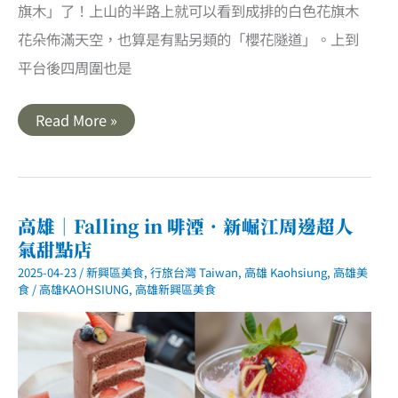
旗木」了！上山的半路上就可以看到成排的白色花旗木
花朵佈滿天空，也算是有點另類的「櫻花隧道」。上到
平台後四周圍也是
高
Read More »
雄
旗
山
｜
武
鹿
坑
高雄｜Falling in 啡湮．新崛江周邊超人
花
氣甜點店
旗
木．
2025-04-23
/
新興區美食
,
行旅台灣 Taiwan
,
高雄 Kaohsiung
,
高雄美
藏
身
食
/
高雄KAOHSIUNG
,
高雄新興區美食
山
中
小
徑
絕
美
花