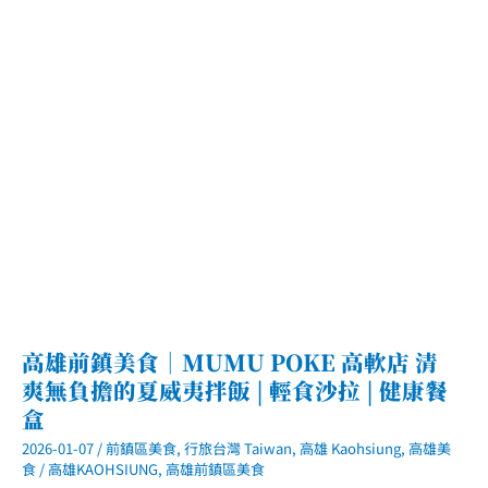
門
市．
重
溫
小
時
候
的
經
典
滋
味
酥
脆
多
汁
的
金
黃
炸
高雄前鎮美食｜MUMU POKE 高軟店 清
雞
爽無負擔的夏威夷拌飯 | 輕食沙拉 | 健康餐
盒
2026-01-07
/
前鎮區美食
,
行旅台灣 Taiwan
,
高雄 Kaohsiung
,
高雄美
食
/
高雄KAOHSIUNG
,
高雄前鎮區美食