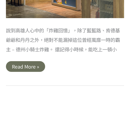
地
好
滋
味
說到高雄人心中的「炸雞回憶」，除了藍藍路、肯德基
爺爺和丹丹之外，絕對不能漏掉這位曾經風靡一時的霸
主 – 德州小騎士炸雞。 還記得小時候，能吃上一頓小
高
Read More »
雄
前
鎮
｜
德
州
小
騎
士
炸
雞
MLD
台
鋁