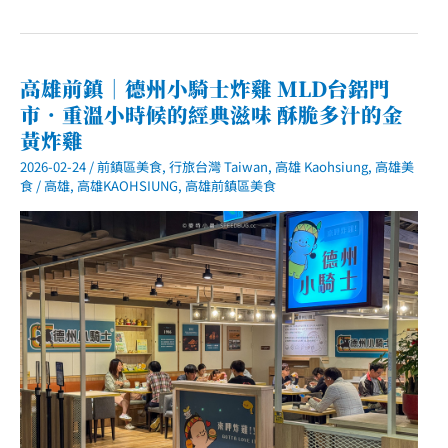
鎮
古
早
味
碗
高雄前鎮｜德州小騎士炸雞 MLD台鋁門
粿
市．重溫小時候的經典滋味 酥脆多汁的金
土
魠
黃炸雞
魚
羹
2026-02-24
/
前鎮區美食
,
行旅台灣 Taiwan
,
高雄 Kaohsiung
,
高雄美
｜
食
/
高雄
,
高雄KAOHSIUNG
,
高雄前鎮區美食
民
權
二
路
上
排
隊
早
餐
名
店，
清
爽
羹
湯
的
在