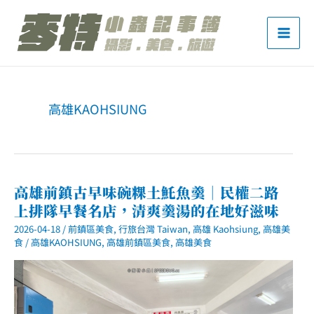
跳
至
主
要
內
高雄KAOHSIUNG
容
高雄前鎮古早味碗粿土魠魚羹｜民權二路
上排隊早餐名店，清爽羹湯的在地好滋味
2026-04-18
/
前鎮區美食
,
行旅台灣 Taiwan
,
高雄 Kaohsiung
,
高雄美
食
/
高雄KAOHSIUNG
,
高雄前鎮區美食
,
高雄美食