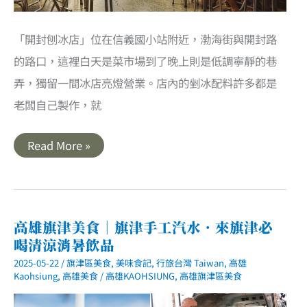
「開封刨冰店」位在信義國小站附近，渤海街與開封路
的路口，這裡白天是菜市場到了晚上則是低調寧靜的巷
弄，獨留一間冰店亮燈營業。店內的剉冰配料許多都是
老闆自己製作，就
高
Read More »
雄
｜
開
封
刨
冰
店．
高雄旗津美食｜旗津手工汽水．來旗津必
藏
喝清涼消暑飲品
身
菜
2025-05-22
/
旗津區美食
,
美味食記
,
行旅台灣 Taiwan
,
高雄
市
場
Kaohsiung
,
高雄美食
/
高雄KAOHSIUNG
,
高雄旗津區美食
中
的