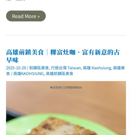
高
Read More »
雄
前
鎮
美
食
｜
MUMU
高雄前鎮美食｜粿富灶咖．富有新意的古
POKE
早味
高
軟
2025-10-29
/
前鎮區美食
,
行旅台灣 Taiwan
,
高雄 Kaohsiung
,
高雄美
店
清
食
/
高雄KAOHSIUNG
,
高雄前鎮區美食
爽
無
負
擔
的
夏
威
夷
拌
飯
|
輕