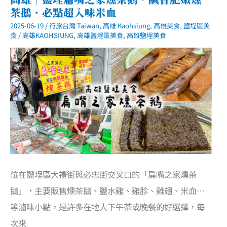
排
茶鵝．必點超入味米血
隊
美
2025-06-19
/
行旅台灣 Taiwan
,
高雄 Kaohsiung
,
高雄美食
,
鹽埕區美
食．
高
食
/
高雄KAOHSIUNG
,
高雄鹽埕區美食
,
高雄鹽埕美食
雄
三
兄
弟
螃
蟹．
時
間
還
沒
到
就
大
排
長
龍
位在鹽埕區大禮街與必忠街交叉口的「扁嘴之家燻茶
鵝」，主要販售燻茶鵝、鹽水雞、雞胗、雞翅、米血…
等滷味小點，是許多在地人下午茶或晚餐的好選擇，每
次來