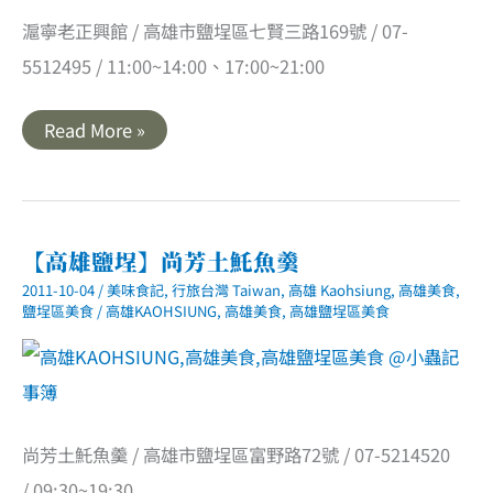
滬寧老正興館 / 高雄市鹽埕區七賢三路169號 / 07-
5512495 / 11:00~14:00、17:00~21:00
【高
Read More »
雄
鹽
埕】
鹽
埕
老
味
【高雄鹽埕】尚芳土魠魚羹
道．
滬
2011-10-04
/
美味食記
,
行旅台灣 Taiwan
,
高雄 Kaohsiung
,
高雄美食
,
寧
鹽埕區美食
/
高雄KAOHSIUNG
,
高雄美食
,
高雄鹽埕區美食
老
正
興
館
(已
歇
業)
尚芳土魠魚羹 / 高雄市鹽埕區富野路72號 / 07-5214520
/ 09:30~19:30