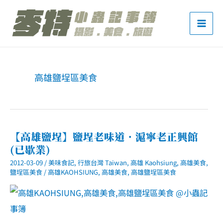
跳
至
主
要
內
高雄鹽埕區美食
容
【高雄鹽埕】鹽埕老味道．滬寧老正興館
(已歇業)
2012-03-09
/
美味食記
,
行旅台灣 Taiwan
,
高雄 Kaohsiung
,
高雄美食
,
鹽埕區美食
/
高雄KAOHSIUNG
,
高雄美食
,
高雄鹽埕區美食