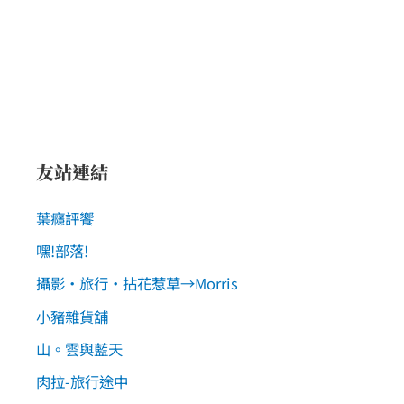
友站連結
葉癮評饗
嘿!部落!
攝影‧旅行‧拈花惹草→Morris
小豬雜貨舖
山。雲與藍天
肉拉-旅行途中