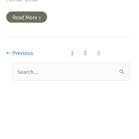
【高
Read More »
雄
鹽
埕】
尚
芳
土
魠
←
Previous
1
2
3
魚
羹
搜
尋
關
鍵
字
: