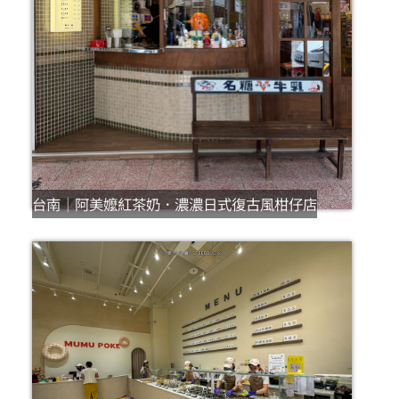
台南｜阿美嬤紅茶奶．濃濃日式復古風柑仔店