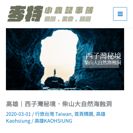
跳
至
主
要
內
容
高雄｜西子灣秘境．柴山大自然海蝕洞
2020-03-01
/
行旅台灣 Taiwan
,
首頁精選
,
高雄
Kaohsiung
/
高雄KAOHSIUNG