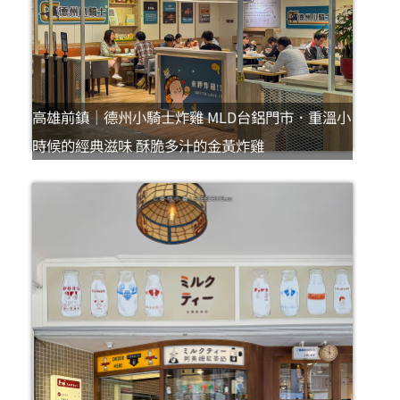
高雄前鎮｜德州小騎士炸雞 MLD台鋁門市．重溫小
時候的經典滋味 酥脆多汁的金黃炸雞