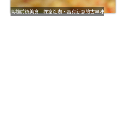
高雄前鎮美食｜粿富灶咖．富有新意的古早味