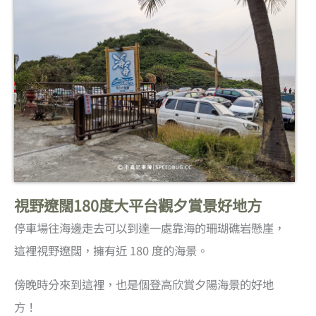
視野遼闊180度大平台觀夕賞景好地方
停車場往海邊走去可以到達一處靠海的珊瑚礁岩懸崖，
這裡視野遼闊，擁有近 180 度的海景。
傍晚時分來到這裡，也是個登高欣賞夕陽海景的好地
方！