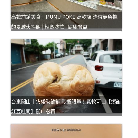
高雄前鎮美食｜MUMU POKE 高軟店 清爽無負擔
的夏威夷拌飯 | 輕食沙拉 | 健康餐盒
台東關山｜火盛製餅舖 秒殺限量！鬆軟可口【爆餡
紅豆吐司】關山必買