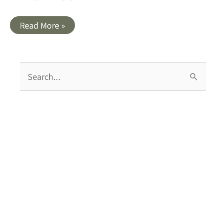
高
Read More »
雄
｜
柴
山
西
搜
海
岸．
尋
西
子
關
灣
秘
鍵
境
沙
字
灘
: