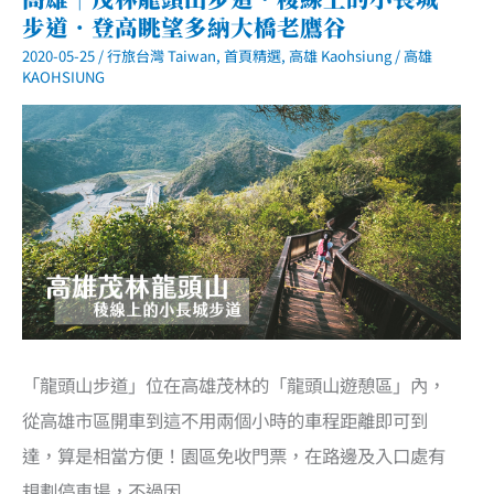
港
步道．登高眺望多納大橋老鷹谷
橋
到
2020-05-25
/
行旅台灣 Taiwan
,
首頁精選
,
高雄 Kaohsiung
/
高雄
棧
柒
KAOHSIUNG
庫
看
海
吧！
懷
舊
復
古
商
店
街．
HOLO
PARK
映
像
鹽
埕
「龍頭山步道」位在高雄茂林的「龍頭山遊憩區」內，
從高雄市區開車到這不用兩個小時的車程距離即可到
達，算是相當方便！園區免收門票，在路邊及入口處有
規劃停車場，不過因