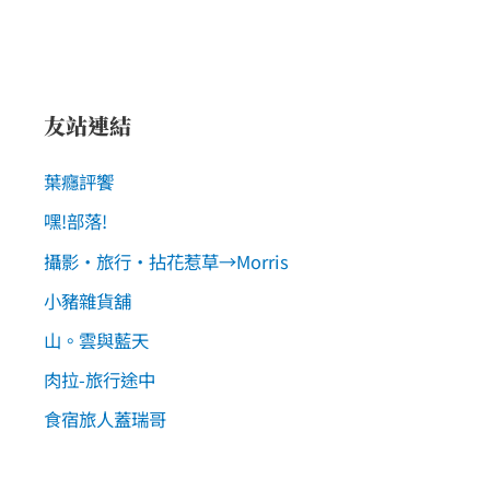
友站連結
葉癮評饗
嘿!部落!
攝影‧旅行‧拈花惹草→Morris
小豬雜貨舖
山。雲與藍天
肉拉-旅行途中
食宿旅人蓋瑞哥