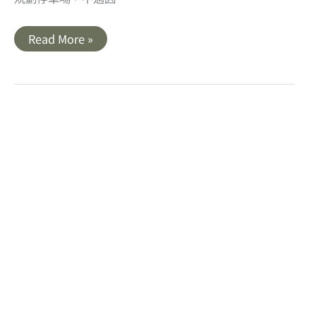
高
Read More »
雄
｜
茂
林
龍
頭
山
步
道．
稜
線
上
的
小
長
城
步
道．
登
高
眺
望
多
納