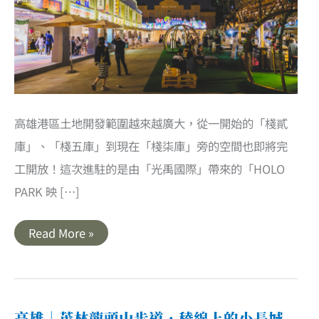
高雄港區土地開發範圍越來越廣大，從一開始的「棧貳
庫」、「棧五庫」到現在「棧柒庫」旁的空間也即將完
工開放！這次進駐的是由「光禹國際」帶來的「HOLO
PARK 映 […]
高
Read More »
雄
鹽
埕
｜
走
過
大
高雄｜茂林龍頭山步道．稜線上的小長城