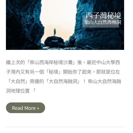
一
簾
幽
夢
秘
境
繼上次的「柴山西海岸秘境沙灘」後，最近中山大學西
子灣內又有另一個「秘境」開始夯了起來，那就是位在
「大自然」旁邊的「大自然海蝕洞」！ 柴山大自然海蝕
洞地理位置 「
高
Read More »
雄
｜
西
子
灣