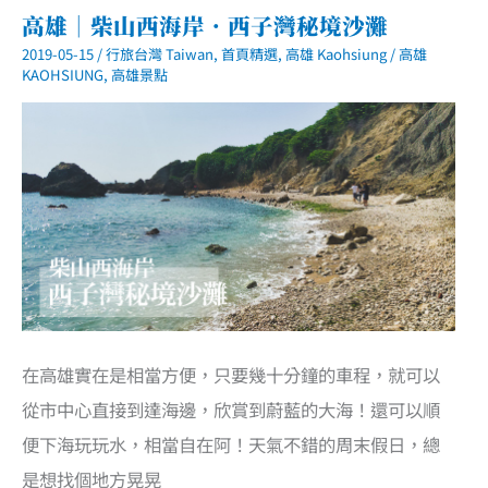
高雄｜柴山西海岸．西子灣秘境沙灘
2019-05-15
/
行旅台灣 Taiwan
,
首頁精選
,
高雄 Kaohsiung
/
高雄
KAOHSIUNG
,
高雄景點
在高雄實在是相當方便，只要幾十分鐘的車程，就可以
從市中心直接到達海邊，欣賞到蔚藍的大海！還可以順
便下海玩玩水，相當自在阿！天氣不錯的周末假日，總
是想找個地方晃晃