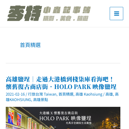
跳
至
主
要
內
首頁精選
容
高雄鹽埕｜走過大港橋到棧柒庫看海吧！
懷舊復古商店街．HOLO PARK 映像鹽埕
2021-02-16
/
行旅台灣 Taiwan
,
首頁精選
,
高雄 Kaohsiung
/
高雄
,
高
雄KAOHSIUNG
,
高雄景點