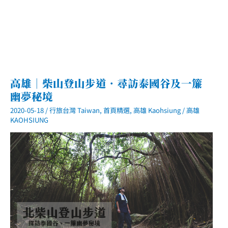
大
橋
老
鷹
谷
高雄｜柴山登山步道．尋訪泰國谷及一簾
幽夢秘境
2020-05-18
/
行旅台灣 Taiwan
,
首頁精選
,
高雄 Kaohsiung
/
高雄
KAOHSIUNG