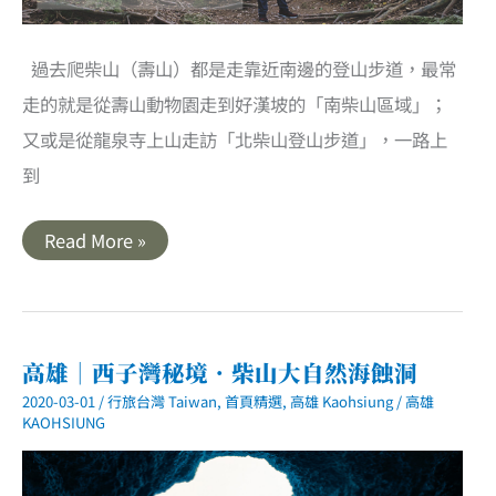
過去爬柴山（壽山）都是走靠近南邊的登山步道，最常
走的就是從壽山動物園走到好漢坡的「南柴山區域」；
又或是從龍泉寺上山走訪「北柴山登山步道」，一路上
到
高
Read More »
雄
｜
柴
山
登
山
步
高雄｜西子灣秘境．柴山大自然海蝕洞
道．
尋
2020-03-01
/
行旅台灣 Taiwan
,
首頁精選
,
高雄 Kaohsiung
/
高雄
訪
KAOHSIUNG
泰
國
谷
及