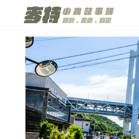
跳
至
主
要
內
容