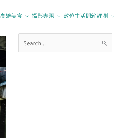
高雄美食
攝影專題
數位生活開箱評測
搜
尋
關
鍵
字
: