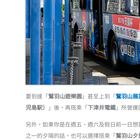
要到達「
鷲羽山遊樂園
」甚至上到「
鷲羽山展
児島駅）
」後，再搭乘「
下津井電鐵
」所營運
另外，如果你是在週五、週六及假日前一日想
之一的夕陽的話，也可以選擇搭乘「
鷲羽山夕