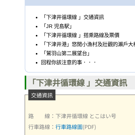
「下津井循環線 」交通資訊
「JR 児島駅」
「下津井循環線 」搭乘路線及票價
「下津井港」悠閒小漁村及壯觀的瀨戶大
「鷲羽山第二展望台」
回程你該注意的事．．．
「
下津井循環線
」交通資訊
交通資訊
路 線：下津井循環線 とこはい号
行車路線：
行車路線圖
(PDF)