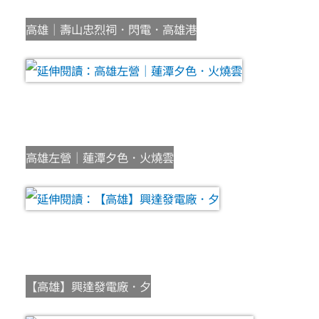
高雄｜壽山忠烈祠．閃電．高雄港
高雄左營｜蓮潭夕色．火燒雲
【高雄】興達發電廠．夕