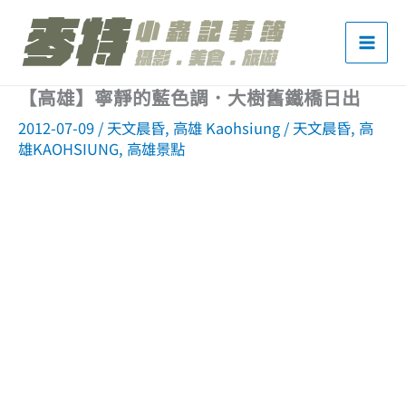
跳
至
主
【高雄】寧靜的藍色調．大樹舊鐵橋日出
要
2012-07-09
/
天文晨昏
,
高雄 Kaohsiung
/
天文晨昏
,
高
內
雄KAOHSIUNG
,
高雄景點
容