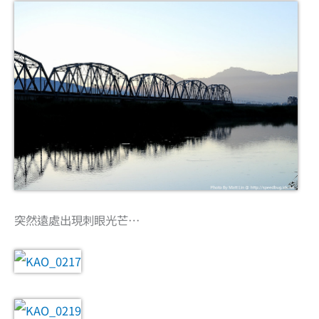
突然遠處出現刺眼光芒…