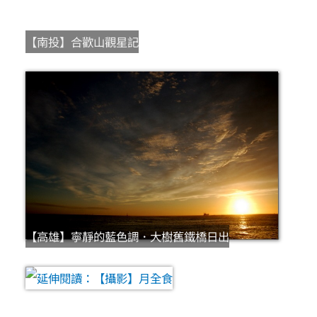
【南投】合歡山觀星記
【高雄】寧靜的藍色調．大樹舊鐵橋日出