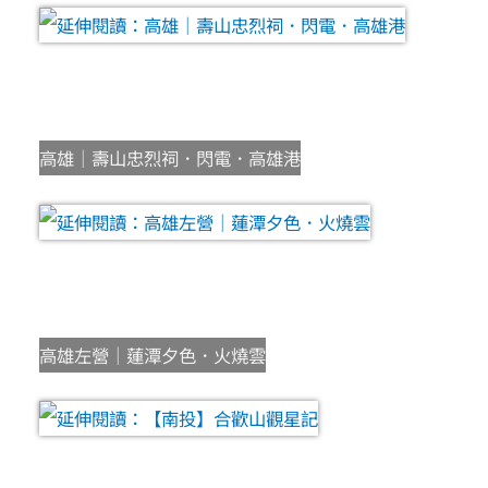
高雄｜壽山忠烈祠．閃電．高雄港
高雄左營｜蓮潭夕色．火燒雲