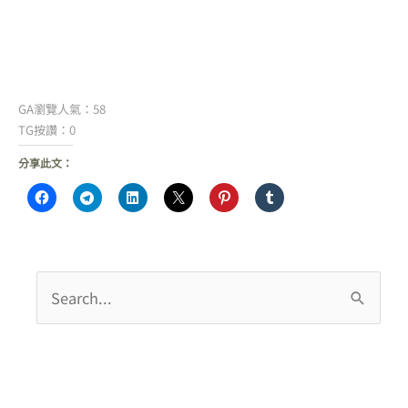
GA瀏覽人氣：58
TG按讚：0
分享此文：
搜
尋
關
鍵
字