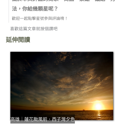
法，你給幾顆星呢？
歡迎一起點擊星號參與評論唷！
喜歡這篇文章就按個讚吧
延伸閱讀
高雄｜蓮花颱風前．西子灣夕色