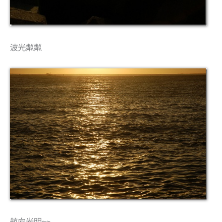
波光粼粼
航向光明~~