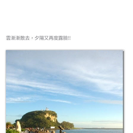
雲漸漸散去，夕陽又再度露臉!!