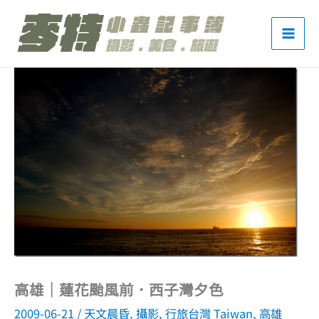
跳
至
主
要
內
容
高雄｜蓮花颱風前．西子灣夕色
2009-06-21
/
天文晨昏
,
攝影
,
行旅台灣 Taiwan
,
高雄