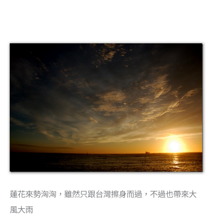
蓮花來勢洶洶，雖然只跟台灣擦身而過，不過也帶來大
風大雨