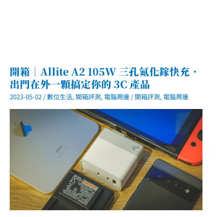
開箱｜Allite A2 105W 三孔氮化鎵快充．
出門在外一顆搞定你的 3C 產品
2023-05-02
/
數位生活
,
開箱評測
,
電腦周邊
/
開箱評測
,
電腦周邊