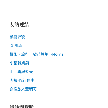
友站連結
葉癮評饗
嘿!部落!
攝影‧旅行‧拈花惹草→Morris
小豬雜貨舖
山。雲與藍天
肉拉-旅行途中
食宿旅人蓋瑞哥
網站瀏覽數