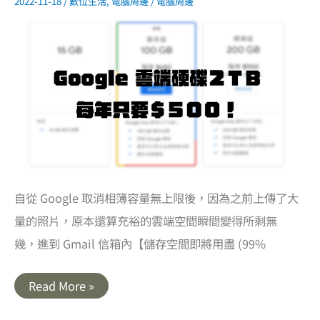
2022-11-18
/
數位生活
,
電腦周邊
/
電腦周邊
自從 Google 取消相簿容量無上限後，因為之前上傳了大
量的照片，原本還算充裕的雲端空間瞬間變得所剩無
幾，進到 Gmail 信箱內【儲存空間即將用盡 (99%
Google
Read More »
One
土
耳