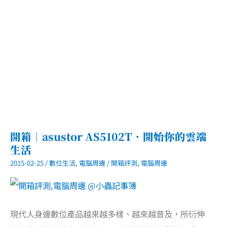
插
頭
的
二
合
一
小
米
行
動
電
源
開箱｜asustor AS5102T．開始你的雲端
生活
2015-02-25
/
數位生活
,
電腦周邊
/
開箱評測
,
電腦周邊
現代人身邊數位產品越來越多樣、越來越普及，所衍伸