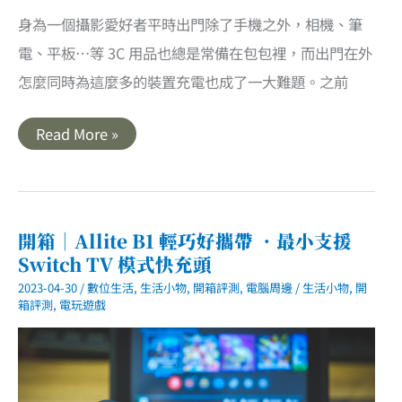
身為一個攝影愛好者平時出門除了手機之外，相機、筆
電、平板…等 3C 用品也總是常備在包包裡，而出門在外
怎麼同時為這麼多的裝置充電也成了一大難題。之前
開
Read More »
箱
｜
Allite
A2
105W
三
孔
開箱｜Allite B1 輕巧好攜帶 ．最小支援
氮
Switch TV 模式快充頭
化
鎵
2023-04-30
/
數位生活
,
生活小物
,
開箱評測
,
電腦周邊
/
生活小物
,
開
快
充．
箱評測
,
電玩遊戲
出
門
在
外
一
顆