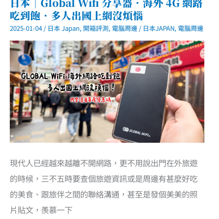
日本｜Global Wifi 分享器．海外 4G 網路
WiFi
吃到飽．多人出國上網沒煩惱
新
產
2025-01-04
/
日本 Japan
,
開箱評測
,
電腦周邊
/
日本JAPAN
,
電腦周邊
品
World
eSIM
海
外
上
網
申
請
快
速
不
換
卡
使
用
超
現代人已經越來越離不開網路，更不用說出門在外旅遊
簡
單
的時候，三不五時要查個旅遊資訊或是周邊有甚麼好吃
的美食、跟旅伴之間的聯絡溝通，甚至是發個美美的照
片貼文，羨慕一下