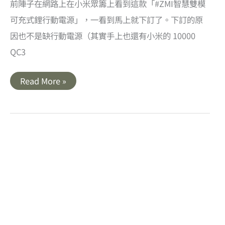
前陣子在網路上在小米眾籌上看到這款「#ZMI智慧雙模
可充式鋰行動電源」，一看到馬上就下訂了。下訂的原
因也不是缺行動電源（其實手上也還有小米的 10000
QC3
開
Read More »
箱
｜
ZMI
智
慧
雙
模
可
充
式
鋰
行
動
電
源．
內
建