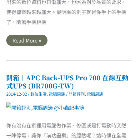
出來的數位資料也日漸龐大，也因為對於品質的要求，
使得檔案越來越龐大。最明顯的例子就是你手上的手機
了，隨著手機相機
開
Read More »
箱
｜
asustor
AS5102T．
開
始
你
開箱｜APC Back-UPS Pro 700 在線互動
的
式UPS (BR700G-TW)
雲
端
2014-12-02
/
數位生活
,
電腦周邊
/
開箱評測
,
電腦周邊
生
活
你有沒有在家裡用電腦做作業、修圖或是打電動時突然
一陣停電，讓你「前功盡棄」的經驗呢？這時候在全黑