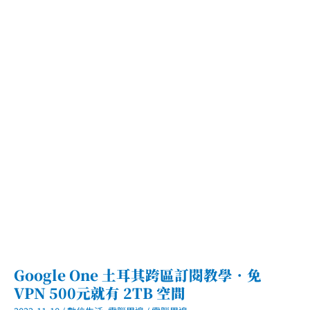
．
最
小
支
援
Switch
TV
模
式
快
充
頭
Google One 土耳其跨區訂閱教學．免
VPN 500元就有 2TB 空間