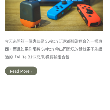
搞
定
你
的
3C
產
品
今天來開箱一個應該是 Switch 玩家都相當適合的一樣東
西，而且如果你常將 Switch 帶出門遊玩的話就更不能錯
過的「Allite B1快充/影像傳輸組合包
開
Read More »
箱
｜
Allite
B1
輕
巧
好
攜
帶