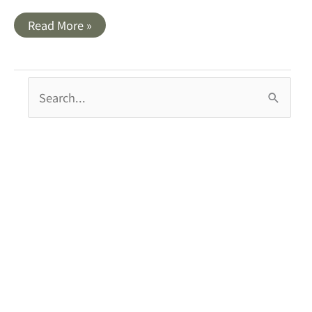
開
Read More »
箱
｜
SP
廣
穎
搜
SDXC
64GB
尋
SD
記
關
憶
卡
鍵
字
: