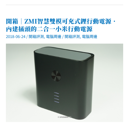
其
跨
區
訂
開箱｜ZMI智慧雙模可充式鋰行動電源．
閱
內建插頭的二合一小米行動電源
教
學．
2018-06-24
/
開箱評測
,
電腦周邊
/
開箱評測
,
電腦周邊
免
VPN
500
元
就
有
2TB
空
間