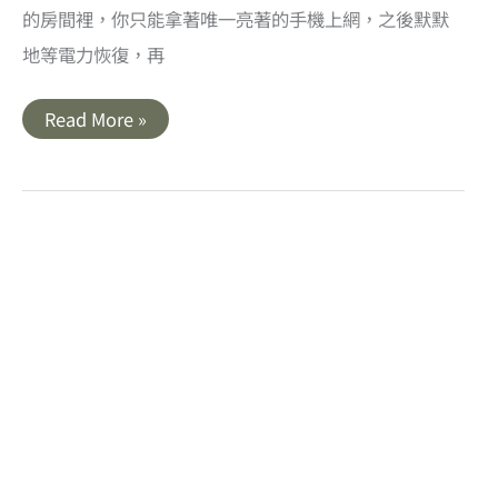
的房間裡，你只能拿著唯一亮著的手機上網，之後默默
地等電力恢復，再
開
Read More »
箱
｜
APC
Back-
UPS
Pro
700
在
線
互
動
式
UPS
(BR700G-
TW)