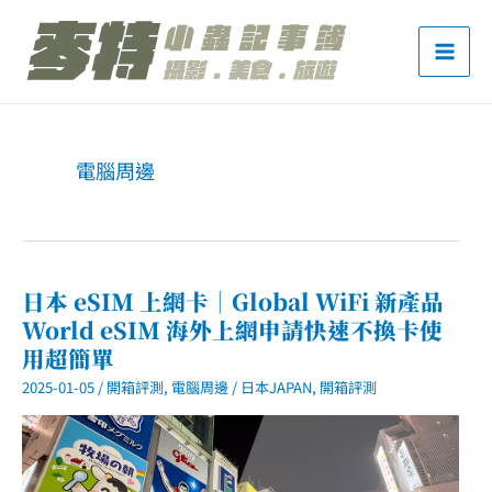
跳
至
主
要
內
電腦周邊
容
日本 eSIM 上網卡｜Global WiFi 新產品
World eSIM 海外上網申請快速不換卡使
用超簡單
2025-01-05
/
開箱評測
,
電腦周邊
/
日本JAPAN
,
開箱評測