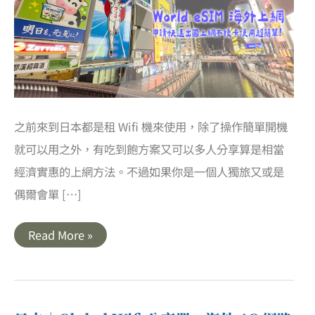
之前來到日本都是租 Wifi 機來使用，除了操作簡單開機
就可以用之外，有吃到飽方案又可以多人分享算是相當
經濟實惠的上網方法。不過如果你是一個人獨旅又或是
偶爾會單 […]
日
Read More »
本
eSIM
上
網
卡
｜
Global