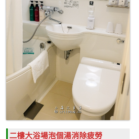
二樓大浴場泡個湯消除疲勞