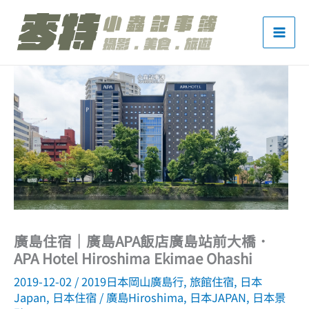
跳
至
主
要
內
容
廣島住宿｜廣島APA飯店廣島站前大橋．
APA Hotel Hiroshima Ekimae Ohashi
2019-12-02
/
2019日本岡山廣島行
,
旅館住宿
,
日本
Japan
,
日本住宿
/
廣島Hiroshima
,
日本JAPAN
,
日本景