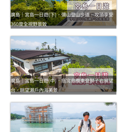
廣島｜宮島一日遊(下)．彌山登山步道．攻頂享受
360度全視野景致
廣島｜宮島一日遊(中)．搭宮島纜車登獅子岩展望
台．眺望瀨戶內海美景