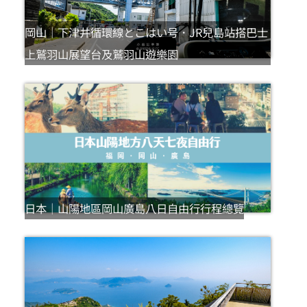
岡山｜下津井循環線とこはい号．JR兒島站搭巴士
上鷲羽山展望台及鷲羽山遊樂園
日本｜山陽地區岡山廣島八日自由行行程總覽