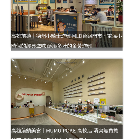
高雄前鎮｜德州小騎士炸雞 MLD台鋁門市．重溫小
時候的經典滋味 酥脆多汁的金黃炸雞
高雄前鎮美食｜MUMU POKE 高軟店 清爽無負擔