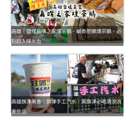
高雄｜鹽埕扁嘴之家燻茶鵝．鹹香肥嫩燻茶鵝．必
點超入味米血
高雄旗津美食｜旗津手工汽水．來旗津必喝清涼消
暑飲品