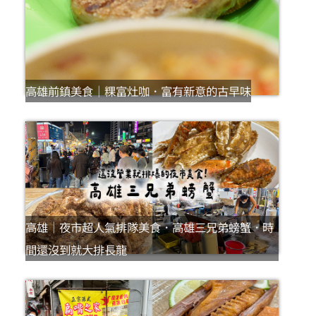
高雄前鎮美食｜粿富灶咖．富有新意的古早味
高雄｜夜市超人氣排隊美食．高雄三兄弟螃蟹．時
間還沒到就大排長龍