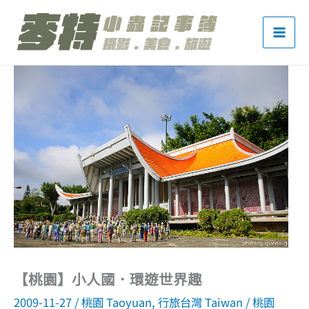
跳
至
主
要
內
容
【桃園】小人國．環遊世界趣
2009-11-27
/
桃園 Taoyuan
,
行旅台灣 Taiwan
/
桃園