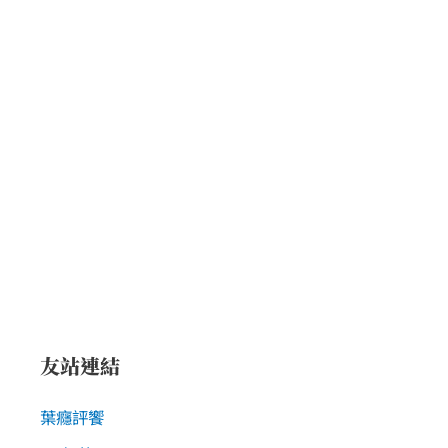
友站連結
葉癮評饗