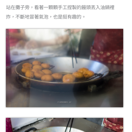
站在攤子旁，看著一顆顆手工捏製的饅頭丟入油鍋裡
炸，不斷地冒著氣泡，也是挺有趣的。