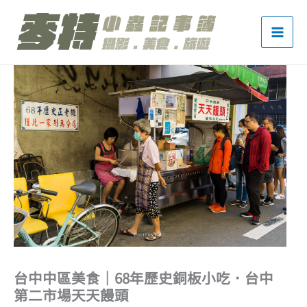
跳
至
主
要
內
容
台中中區美食｜68年歷史銅板小吃．台中
第二市場天天饅頭