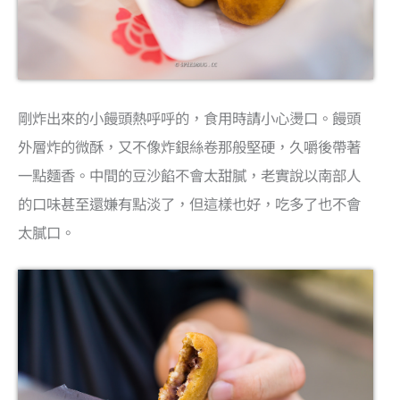
剛炸出來的小饅頭熱呼呼的，食用時請小心燙口。饅頭
外層炸的微酥，又不像炸銀絲卷那般堅硬，久嚼後帶著
一點麵香。中間的豆沙餡不會太甜膩，老實說以南部人
的口味甚至還嫌有點淡了，但這樣也好，吃多了也不會
太膩口。