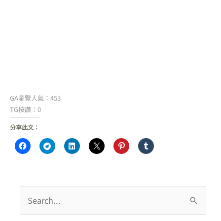
GA瀏覽人氣：453
TG按讚：0
分享此文：
搜
尋